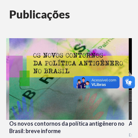
Publicações
Os novos contornos da política antigênero no
A t
Brasil: breve informe
Esse 