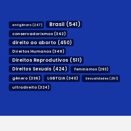
Brasil
(541)
antigênero
(247)
conservadorismos
(342)
direito ao aborto
(450)
Direitos Humanos
(349)
Direitos Reprodutivos
(511)
Direitos Sexuais
(424)
Feminismos
(293)
gênero
(336)
LGBTQIA
(340)
Sexualidades
(251)
ultradireita
(324)