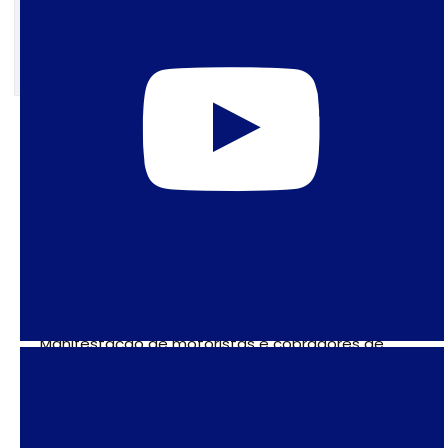
5 de abril de 2021
Categorias protestam para
inclusão prioritária na
vacinação
Quase duas mil prostitutas param de trabalhar
em protesto por vacina em BH – Yahoo Notícias
Manifestação de motoristas e cobradores de
ônibus pede vacinação