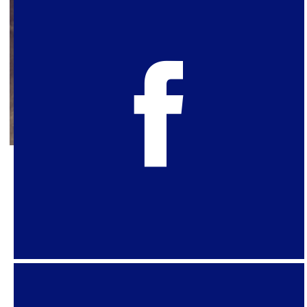
7 de abril de 2021
Um ano de COVID-19:
retrospectiva da política sexual
em tempos de pandemia
Primeiras palavras Em 2020, de modo a ajustar
nossas lentes às condições da COVID-19,