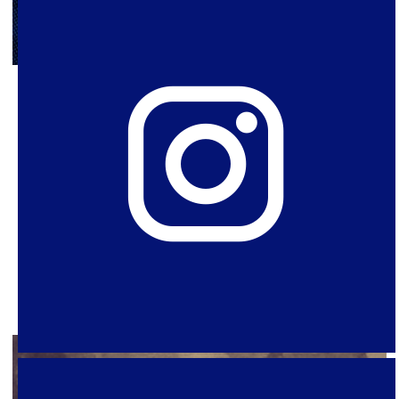
24 de fevereiro de 2022
Política Sexual em tempos de
pandemia – Retrospectiva 2021
Versão em PDF: acesse e baixe aqui. Primeiras
Palavras O último especial de 2020 do SPW
levantou a hipótese de que, durante o ano de