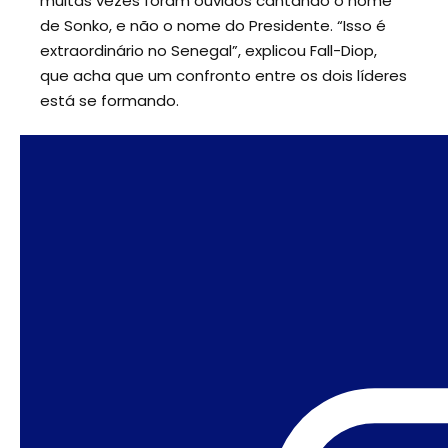
muitas vezes foram ouvidos cantando o nome
de Sonko, e não o nome do Presidente. “Isso é
extraordinário no Senegal”, explicou Fall-Diop,
que acha que um confronto entre os dois líderes
está se formando.
Uma das principais preocupações de Fall-Diop é
o fato de o governo ter sido eleito com base em
um programa populista, com muitas promessas
irrealistas sobre empregos e educação (por
exemplo, substituir o francês pelo inglês como
segundo idioma da educação, mas sem um
plano para lidar com a terrível situação do wolof,
o idioma nacional). “Está ficando claro
rapidamente que muitas dessas promessas não
serão cumpridas”, acrescentou. Outro ponto de
discórdia é a participação das mulheres no
governo. Dos 25 membros do gabinete, apenas