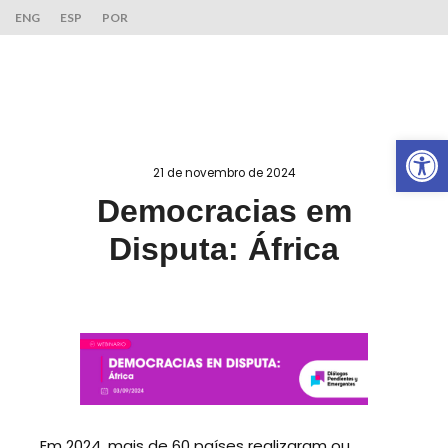
ENG
ESP
POR
Ab
21 de novembro de 2024
Democracias em
Disputa: África
Em 2024, mais de 60 países realizaram ou