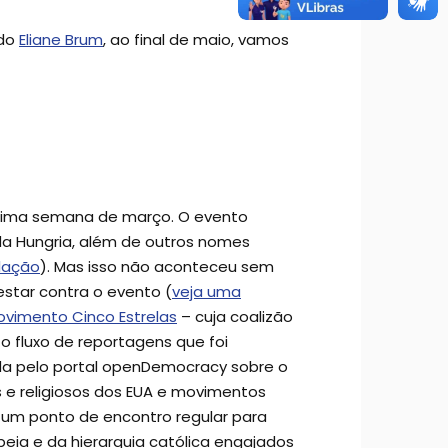
ndo
Eliane Brum
, ao final de maio, vamos
última semana de março. O evento
o da Hungria, além de outros nomes
lação
). Mas isso não aconteceu sem
estar contra o evento (
veja uma
ovimento Cinco Estrelas
– cuja coalizão
to fluxo de reportagens que foi
a pelo portal openDemocracy sobre o
s e religiosos dos EUA e movimentos
m ponto de encontro regular para
eia e da hierarquia católica engajados