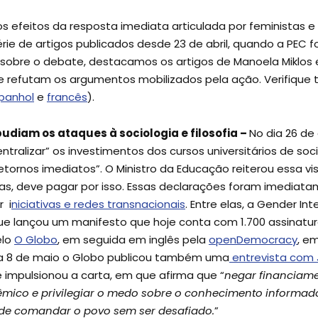
efeitos da resposta imediata articulada por feministas e
ie de artigos publicados desde 23 de abril, quando a PEC 
sobre o debate, destacamos os artigos de Manoela Miklos e 
e refutam os argumentos mobilizados pela ação. Verifique 
panhol
e
francês
).
diam os ataques à sociologia e filosofia –
No dia 26 de 
tralizar” os investimentos dos cursos universitários de soci
etornos imediatos”. O Ministro da Educação reiterou essa v
nas, deve pagar por isso. Essas declarações foram imediat
 i
niciativas e redes transnacionais
. Entre elas, a Gender I
 lançou um manifesto que hoje conta com 1.700 assinatur
elo
O Globo
, em seguida em inglês pela
openDemocracy
, em
ia 8 de maio o Globo publicou também uma
entrevista com J
e impulsionou a carta, em que afirma que “
negar financiame
mico e privilegiar o medo sobre o conhecimento informad
ode comandar o povo sem ser desafiado.
”