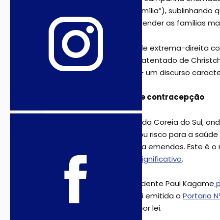
como o “ano da família”), sublinhando qu
ou creches para atender as famílias ma
Um
ato terrorista
de extrema-direita co
vários aspectos, o atentado de Christch
Marxismo Cultural
– um discurso caracte
Direito ao aborto e contracepção
Boas notícias vêm da Coreia do Sul, on
genéticas graves ou risco para a saúde 
ao Parlamento para emendas. Este é o 
2017, reuniu
apoio significativo
.
Em Ruanda, o presidente Paul Kagame
p
No dia 8 de abril, foi emitida a
Portaria 
casos permitidos por lei.