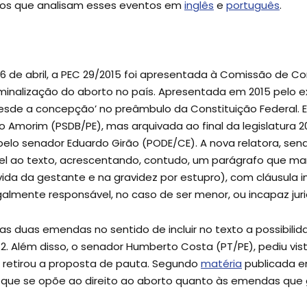
gos que analisam esses eventos em
inglês
e
português
.
16 de abril, a PEC 29/2015 foi apresentada à Comissão de C
minalização do aborto no país. Apresentada em 2015 pelo 
‘desde a concepção’ no preâmbulo da Constituição Federal. E
o Amorim (PSDB/PE), mas arquivada ao final da legislatura 20
19 pelo senador Eduardo Girão (PODE/CE). A nova relatora, se
l ao texto, acrescentando, contudo, um parágrafo que man
vida da gestante e na gravidez por estupro), com cláusul
galmente responsável, no caso de ser menor, ou incapaz jur
as duas emendas no sentido de incluir no texto a possibili
12. Além disso, o senador Humberto Costa (PT/PE), pediu vi
a retirou a proposta de pauta. Segundo
matéria
publicada e
o que se opõe ao direito ao aborto quanto às emendas qu