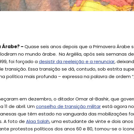
a Árabe? –
Quase seis anos depois que a Primavera Árabe se
 eclodiram no mundo árabe. Na Argélia, após seis semanas de
999, foi forçado a
desistir da reeleição e a renunciar
, deixan
 transição. Essa transição se dá, contudo, sob estrita sup
a política mais profunda – expressa na palavra de ordem “
meçaram em dezembro, o ditador Omar al-Bashir, que gove
ia 11 de abril. Um
conselho de transição militar
está agora n
udanesas que têm estado na vanguarda das mobilizações f
s. A foto de
Alaa Salah
, uma estudante de vinte e dois anos 
ante protestos políticos dos anos 60 e 80, tornou-se o ícon