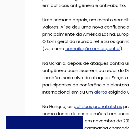
em políticas antigênero e anti-aborto.
Uma semana depois, um evento semelhant
Valores. Aí se deu uma nova confluência 
principalmente da América Latina, Europa
O tom geral da reunião refletiu os ganh
(veja uma
compilação em espanhol
).
Na Ucrânia, depois de ataques contra 
antigênero acontecerem ao redor do Dia 
também seria alvo de ataques. Forças r
participantes da conferência e plant
Internacional emitiu um
alerta
exigindo 
Na Hungria, as
políticas pronatalistas
pro
como donas de casa e mães tem encontr
mulheres foi criada em novembro de 201
inglês
) lançou uma campanha chamada “