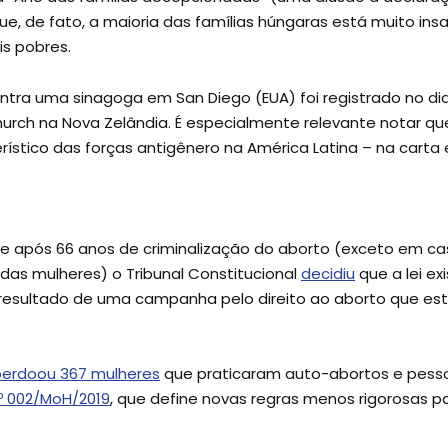
e, de fato, a maioria das famílias húngaras está muito insa
is pobres.
ntra uma sinagoga em San Diego (EUA) foi registrado no dia
urch na Nova Zelândia. É especialmente relevante notar que
rístico das forças antigênero na América Latina – na carta
de após 66 anos de criminalização do aborto (exceto em ca
das mulheres) o Tribunal Constitucional
decidiu
que a lei ex
resultado de uma campanha pelo direito ao aborto que es
erdoou 367 mulheres
que praticaram auto-abortos e pesso
Nº 002/MoH/2019
, que define novas regras menos rigorosas p