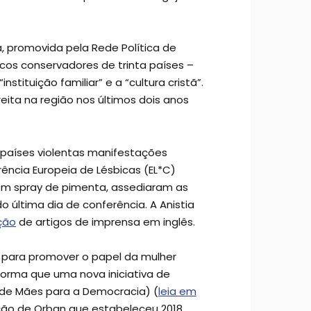
, promovida pela Rede Política de
licos conservadores de trinta países –
tituição familiar” e a “cultura cristã”.
eita na região nos últimos dois anos
países violentas manifestações
ência Europeia de Lésbicas (EL*C)
com spray de pimenta, assediaram as
o última dia de conferência. A Anistia
ção
de artigos de imprensa em inglês.
o para promover o papel da mulher
orma que uma nova iniciativa de
 de Mães para a Democracia) (
leia em
ão de Orban que estabeleceu 2018