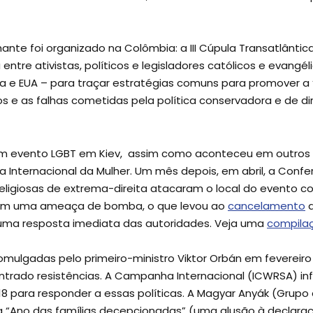
e foi organizado na Colômbia: a III Cúpula Transatlântica
entre ativistas, políticos e legisladores católicos e evangé
 e EUA – para traçar estratégias comuns para promover a “ins
os e as falhas cometidas pela política conservadora e de dir
um evento LGBT em Kiev, assim como aconteceu em outros 
Internacional da Mulher. Um mês depois, em abril, a Confer
eligiosas de extrema-direita atacaram o local do evento 
aram uma ameaça de bomba, o que levou ao
cancelamento
d
uma resposta imediata das autoridades. Veja uma
compila
mulgadas pelo primeiro-ministro Viktor Orbán em fevereir
ado resistências. A Campanha Internacional (ICWRSA) inf
8 para responder a essas políticas. A Magyar Anyák (Grupo
Ano das famílias decepcionadas” (uma alusão à declaraç