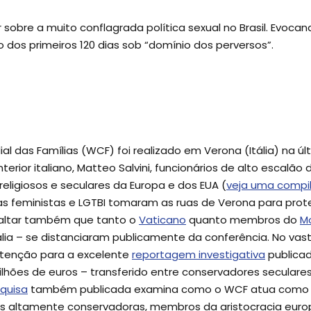
 sobre a muito conflagrada política sexual no Brasil. Evoca
dos primeiros 120 dias sob “domínio dos perversos”.
l das Famílias (WCF) foi realizado em Verona (Itália) na 
erior italiano, Matteo Salvini, funcionários de alto escalã
eligiosos e seculares da Europa e dos EUA (
veja uma compi
as feministas e LGTBI tomaram as ruas de Verona para prot
ssaltar também que tanto o
Vaticano
quanto membros do
M
tália – se distanciaram publicamente da conferência. No vas
tenção para a excelente
reportagem investigativa
publicad
ilhões de euros – transferido entre conservadores seculare
quisa
também publicada examina como o WCF atua como u
s altamente conservadoras, membros da aristocracia europ