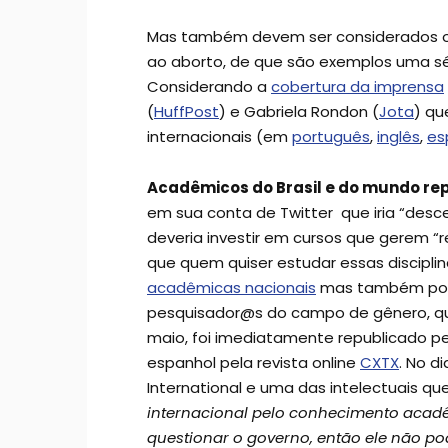
Mas também devem ser considerados os 
ao aborto, de que são exemplos uma sér
Considerando a
cobertura da imprensa
(
HuffPost
) e Gabriela Rondon (
Jota
) qu
internacionais (em
português
,
inglês
,
es
Acadêmicos do Brasil e do mundo repu
em sua conta de Twitter que iria “descen
deveria investir em cursos que gerem “r
que quem quiser estudar essas discipli
acadêmicas nacionais
mas também por
pesquisador@s do campo de gênero, que
maio, foi imediatamente republicado p
espanhol pela revista online
CXTX
. No d
International e uma das intelectuais qu
internacional pelo conhecimento acadê
questionar o governo, então ele não p