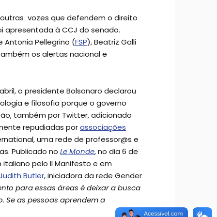
 outras vozes que defendem o direito
foi apresentada à CCJ do senado.
Antonia Pellegrino (
FSP
), Beatriz Galli
também os alertas nacional e
abril, o presidente Bolsonaro declarou
ologia e filosofia porque o governo
isão, também por Twitter, adicionado
amente repudiadas por
associações
nternational, uma rede de professor@s e
as. Publicado no
Le Monde
, no dia 6 de
 italiano pelo Il Manifesto e em
udith Butler
, iniciadora da rede Gender
nto para essas áreas é deixar a busca
o. Se as pessoas aprendem a