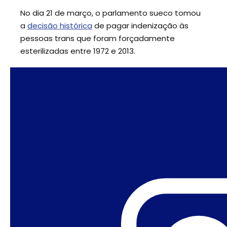
No dia 21 de março, o parlamento sueco tomou
a
decisão histórica
de pagar indenização às
pessoas trans que foram forçadamente
esterilizadas entre 1972 e 2013.
O grupo feminista Movimento das Mulheres da
Geórgia marcou o Dia Internacional da Mulher
em 8 de março em protesto pelos direitos das
mulheres transexuais. Elas foram recebidos por
um
contra-ataque homofóbico
que jogou ovos
e entoou “vergonha”.
O Parlamento neozelandês
aprovou uma lei
que
apaga dos registros condenações de
homossexualidade que antecederam a
legalização no país em 1986.