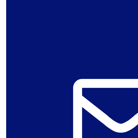
Em ocasião do brutal assassinato de Marielle
Franco, relembramos o trabalho fotográfico da
artista Anna Kahn
Bala Perdida
.
Acesse o nosso site.
ÁFRICA
AMÉRICA LATINA
ARGENTINA
ÁSIA
BRASIL
CRIMINALIZAÇÃO
DIREITO AO ABORTO
DIREITOS HUMANOS
DIREITOS REPRODUTIVOS
DIREITOS SEXUAIS
EUA
FEMINISMOS
GÊNERO
HIV/AIDS
ÍNDIA
LGBTQIA
RELIGIÕES
SEXUALIDADES
TRABALHO SEXUAL/PROSTITUIÇÃO
VIOLÊNCIA SEXUAL