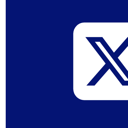
Quando as leis não bastam: o encarceramento
de grávidas no Brasil
– Le Monde
Publicações e recursos
O corpo na pesquisa social
– Revista Política &
Trabalho N. 47
Mulheres Chefes de Família no Brasil
– Estudos
Sobre Seguros – Edição 32
Dossiê Lesbocídios: as histórias que ninguém
conta
– Núcleo de Inclusão Social (NIS) e Nós:
dissidências feministas
Dossiê: História das Mulheres, Gênero e
Identidades Femininas na África Meridional
–
Cadernos Pagu n.49 2017