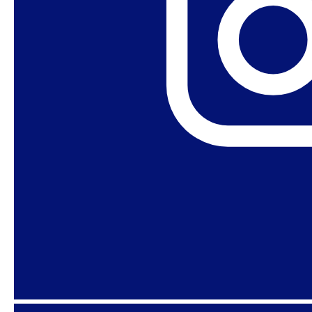
Despedida
No dia 25 de março, nos despedimos da
companheira de luta feminista
Ana Maria
Medeiros da Fonseca
. Ana foi coordenadora
associada do Núcleo de Estudos de Políticas
Públicas (NEPP) da Unicamp, secretária
executiva do Ministério do Desenvolvimento
Social (2004) e Analista de Políticas Sociais da
Oficina do PNUD para a América Latina e o
Caribe (2005-2006).
Recomendamos
Livros
Direitos Humanos e Cultura Escolar
– Alameda