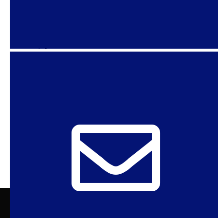
compilação
‘Demorei para acreditar, porque era uma
decepção’, diz Anielle sobre denúncia de
importunação sexual contra Silvio Almeida – O
Globo Anielle Franco fala sobre relação
ANTERIOR
1
2
3
…
55
PRÓXIMO
Sexuality Policy Watch – Observatório de