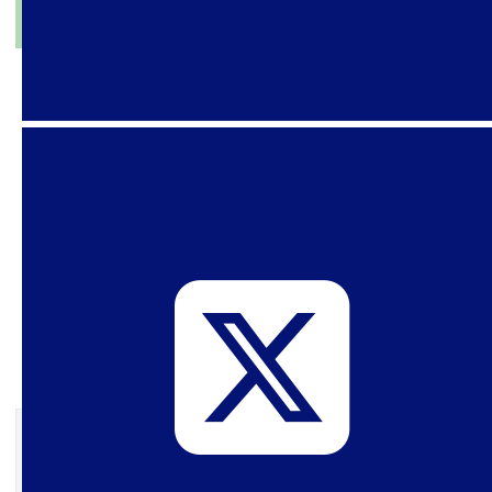
1 de novembro de 2024
Série Termos Ambíguos – #4 –
Patriotismo
Neste quarto episódio, a Série Termos Ambíguos
traz uma análise do termo Patriotismo,
mostrando as interpretações que a extrema
direita tem feito sobre o termo