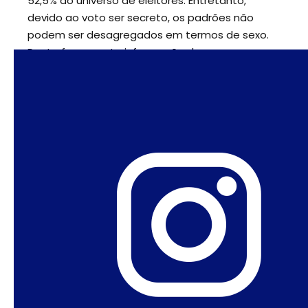
52,5% do universo de eleitores. Entretanto,
devido ao voto ser secreto, os padrões não
podem ser desagregados em termos de sexo.
Desta forma, esta informação deve ser
analisada através dos resultados das pesquisas
de intenção de voto. A primeira pesquisa,
divulgada em julho, revelou uma pronunciada
distinção entre eleitores masculinos e femininos.
Enquanto 30% dos eleitores masculinos já
tinham se decidido pelo candidato do PSL,
somente 15% das eleitoras femininas
declararam que votariam nele. Em agosto, outra
pesquisa revelou que 30% das mulheres ainda
não tinham decidido seu voto. No entanto, após
o primeiro turno, as pesquisas começaram a
mostrar uma grande disparidade no voto
feminino, como demonstra o gráfico abaixo.