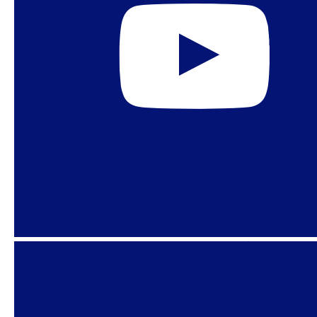
Haddad ganhou entre a população LGBT com
57% dos votos. No entanto, a porcentagem de
eleitores LGBT que escolheram Bolsonaro é alta,
já que 29% declararam voto nele (leia no
El País
).
Como expatriados votaram
Entre brasileiros que moram fora do país,
Bolsonaro ganhou com 71% dos votos. Ele venceu
em 104 cidades enquanto Haddad recebeu 29%
dos votos e venceu em 19 cidades. Bolsonaro
teve ampla vantagem no Japão, EUA, Itália e
Portugal. Haddad venceu com ampla vantagem
em Cuba, Alemanha, França, Holanda e Rússia.
BRASIL
CONSERVADORISMOS
DESDEMOCRATIZAÇÃO
DIREITOS REPRODUTIVOS