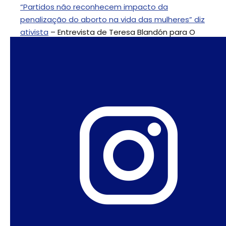
“Partidos não reconhecem impacto da
penalização do aborto na vida das mulheres” diz
ativista
– Entrevista de Teresa Blandón para O
Globo
Intervenções feitas nas Audiencias Públicas
Sonia Corrêa
Co-coordenadora do Observatório de
Sexualidade e Política e Pesquisadora Associada
da Associação Brasileira Interdisciplinar de AIDS
(ABIA).
Marcia Tiburi
Filósofa e professora da Unirio .