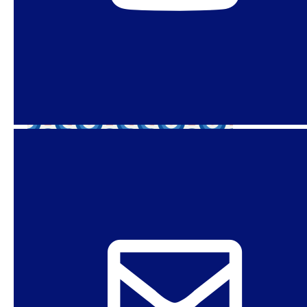
BRASIL
CONSERVADORISMOS
CRIMINALIZAÇÃO
DIREITO AO ABORTO
DIREITOS REPRODUTIVOS
GÊNERO
LEI/DIREITO