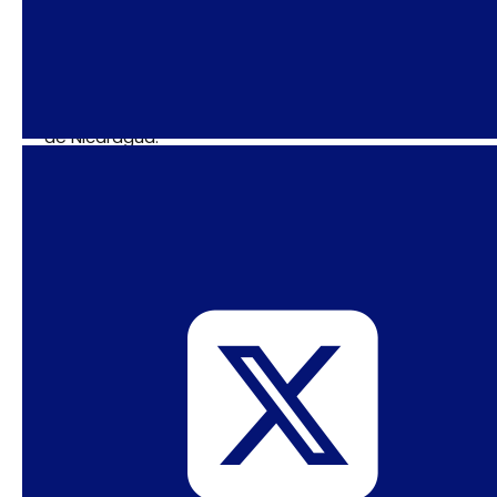
Socióloga e feminista nicaraguense, fundadora
do Programa Feminista Centroamericano La
Corriente e do Movimiento Feminista
de Nicaragua.
José Eustáquio Diniz Alves
Professor da ENCE/IBGE.
Olímpio Barbosa Moraes Filho
Vice-Presidente da Comissão de Abortamento,
Parto e Puerpério da Federação Brasileira de
Ginecologia e Obstetrícia – FEBRASGO.
Maria José Rosado Nunes