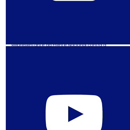
Coordenadora Geral do Católicas pelo Direito de
Decidir.
Jolúzia Batista e Lia Zanotta Machado
Representante da Frente Nacional contra a
Criminalização das Mulheres e pela Legalização
do Aborto & Professora de Antropologia na UnB.
Sandra Valongueiro
Pesquisadora em Saúde Coletiva da UFPE.