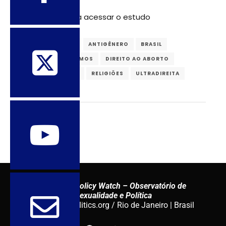
Clique
aqui
para acessar o estudo
AMÉRICA LATINA
ANTIGÊNERO
BRASIL
CONSERVADORISMOS
DIREITO AO ABORTO
GÊNERO
GPAL
RELIGIÕES
ULTRADIREITA
Sexuality Policy Watch – Observatório de
Sexualidade e Política
admin@sxpolitics.org / Rio de Janeiro | Brasil