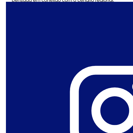
pensada em conexão com o cenário regional,
onde o neopentecostalismo ganha forças. A
visita ao Chile é particularmente relevante
porque foi um grande fracasso, já que o Papa
mitigou as acusações de abuso sexual pela
igreja chilena. Agradecemos a contribuição de
José Manuel Morán Faúndes
que nos oferece
uma visão local do acontecimento.
Despedida
Asma Jahangir
, um ícone do litígio e do ativismo
de gênero no Paquistão e em todo o mundo,
faleceu. Jahangir foi presidente da Comissão de
Direitos Humanos do Paquistão, Relatora
Especial das Nações Unidas sobre Liberdade de
Religião ou Crença, co-fundadora do Women’s
Action Forum, a primeira mulher do Paquistão a