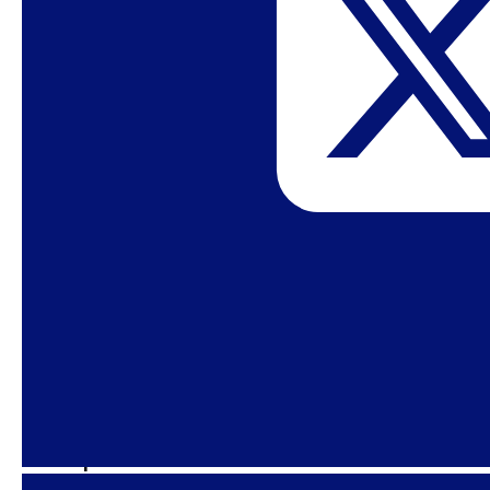
Santo Agostinho, inventor do sexo
– Revista Piauí
Sou mulher trans e o 8 de março é meu dia
–
poraqui
A saga das mulheres venezuelanas refugiadas
no Brasil
– Metrópoles
Dora Barrancos: Debemos hacer la gran
revolución doméstica
– El País
Diana Maffía: Varones y personas trans también
pueden ser feministas
– Infobae
Opinião: Tão cool que é ser gay
– Político
Não perca!