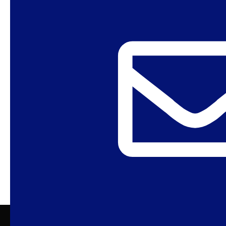
Acesse o site do SPW.
ÁFRICA
AMÉRICA LATINA
ARGENTINA
ÁSIA
BRASIL
CRIMINALIZAÇÃO
DIREITO AO ABORTO
DIREITOS HUMANOS
FEMINISMOS
GEOPOLÍTICA
IGUALDADE DE GÊNERO
ÍNDIA
INTERSEXO
LGBTQIA
ONU
SEXUALIDADES
VIOLÊNCIA
VIOLÊNCIA SEXUAL