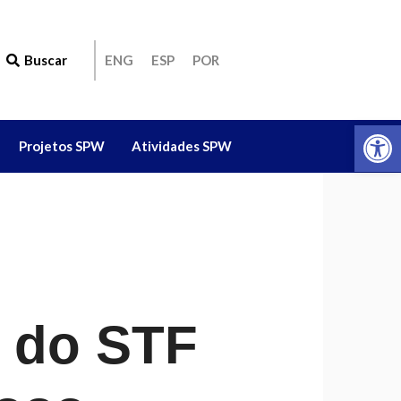
Buscar
ENG
ESP
POR
Ab
Projetos SPW
Atividades SPW
 do STF