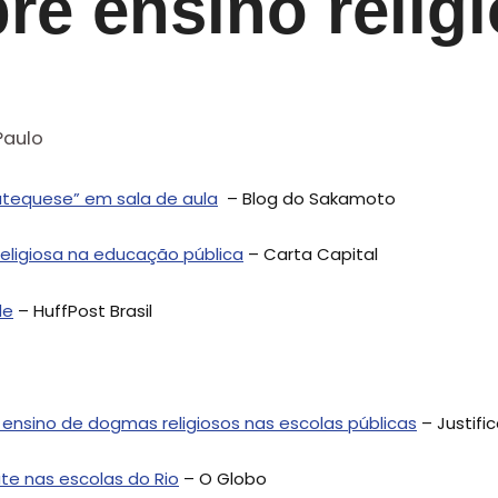
re ensino relig
Paulo
“catequese” em sala de aula
– Blog do Sakamoto
religiosa na educação pública
– Carta Capital
de
– HuffPost Brasil
 ensino de dogmas religiosos nas escolas públicas
– Justifi
ate nas escolas do Rio
– O Globo