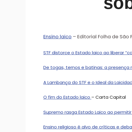
sob
Ensino laico
– Editorial Folha de São 
STF distorce o Estado laico ao liberar 
De togas, ternos e batinas: a presença 
A Lambança do STF e o Ideal da Laicida
O fim do Estado laico
– Carta Capital
Supremo rasga Estado Laico ao permitir
Ensino religioso é alvo de críticas e deb