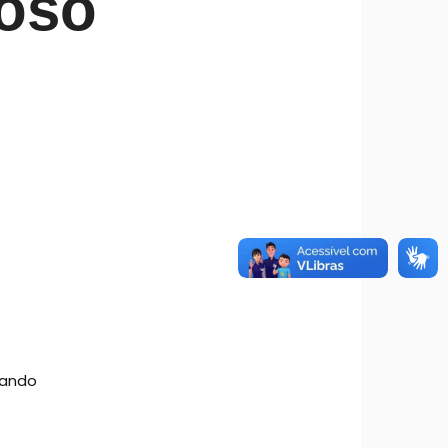
ioso
cando