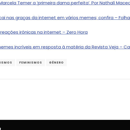
e Marcela Temer a ‘primeira dama perfeita’. Por Nathalí Mac
 cai nas graças da internet em vários memes; confira – Folh
eações irônicas na internet – Zero Hora
memes incríveis em resposta à matéria da Revista Veja – Ca
ISMOS
FEMINISMOS
GÊNERO
a