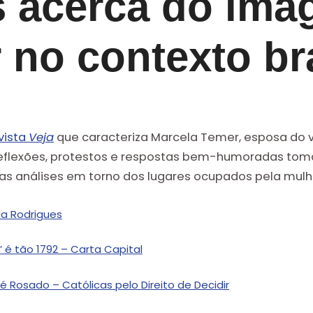
s acerca do imag
 no contexto bra
vista
Veja
que caracteriza Marcela Temer, esposa do 
s reflexões, protestos e respostas bem-humoradas tom
as análises em torno dos lugares ocupados pela mulher
rla Rodrigues
’ é tão 1792 – Carta Capital
 Rosado – Católicas pelo Direito de Decidir