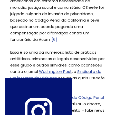
americanos em extrema necessidade de
moradia, justiça social e comunitária. O’Keefe foi
julgado culpado de invasão de privacidade,
baseado no Código Penal da Califórnia e teve
que assinar um acordo pagando uma
compensação por difamação contra um
funcionário da Acorn.
[6]
Essa é só uma da numerosa lista de práticas
antiéticas, criminosas e ilegais desenvolvidas por
esse grupo e outros similares, como aconteceu
contra o jornal
Washington Post
, o
Sindicato de
Professores de Michigan
etc, pelas quais O’Keefe
também foi condenado.
Durante o processo de
reforma do Código Penal
boliviano
em 2017 – que despenalizou o aborto,
mas manteve a prática como delito – fake news