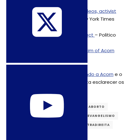
[4] With Planned Parenthood videos, activist
ignites abortion issue
– The New York Times
[5] O’Keefe Can’t Get No Respect
– Politico
[6] James O’Keefe pays out victim of Acorn
video fraud
– The Guardian
Leia mais sobre o
caso envolvendo a Acorn
e o
documentário lançado que tenta esclarecer os
fatos.
CONSERVADORISMOS
DIREITO AO ABORTO
DIREITOS REPRODUTIVOS
EUA
EVANGELISMO
SAÚDE SEXUAL E REPRODUTIVA
ULTRADIREITA