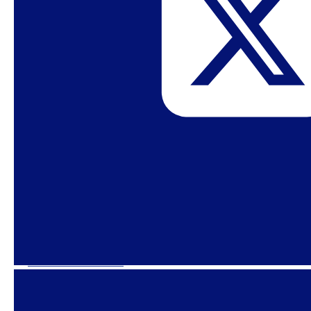
Hannah Arendt sobre o argumento de
autodefesa de Adolf Eichmann de que ele
estaria “apenas obedecendo à lei”.
[7]
Essa genealogia foi examinada em
profundidade em
The Last Utopia
, de Samuel
Moyn.
[8]
Isso aconteceu, por exemplo, nos debates
da Carta de Bogotá, que estabeleceu a
Organização dos Estados Americanos em 1948
ver em Lorea, Roberto Arriada. (2006). Acesso ou
aborto e liberdades leigas.
Horizontes
Antropológicos
, 12 (26), 185-
201
. https://dx.doi.org/10.1590/S0104-
7183200600020000
8
[9]
Para uma revisão crítica preliminar da