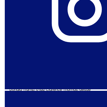
disputando a própria epistemologia e heurística
dos direitos humanos, tal como evoluíram após
1948.
Se ainda há dúvidas quanto a isso, trago uma
última ilustração: o falecido juiz da Antonin
Scalia, ator principal dos esforços que
pavimentaram o caminho para a tomada da
Corte Suprema norte-americana por uma
maioria ultraconservadora em 2020, disse
algumas vezes que: “
A Constituição não é um
documento vivo… Ela está morta. Morta, morta,
morta
.” Em 2025, quando a Corte está
completamente subserviente aos desígnios de
Donald Trump, o juiz Clarence Thomas, desde
sempre alinhados às posições de Scalia,
declarou que o tempo do “stare decisis” — o