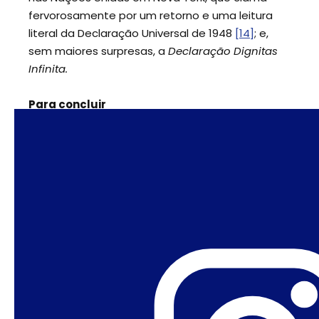
fervorosamente por um retorno e uma leitura
literal da Declaração Universal de 1948
[14]
; e,
sem maiores surpresas, a
Declaração
Dignitas
Infinita.
Para concluir
Esta breve recapitulação resgata, de maneira
concisa, a trajetória das políticas antigênero nas
Américas e na Europa e oferece elementos
para esclarecer porque é improdutivo nomear
as forças antigênero como sendo “antidireitos”.
Embora elas oponham abertamente a muitos
direitos, principalmente aqueles relacionados a
gênero, sexualidade e procriação, por elas
apelidados como “novos direitos”, o que se
assiste hoje é, de fato, mais estrutural e mais
arriscado. Essas forças estão vigorosamente