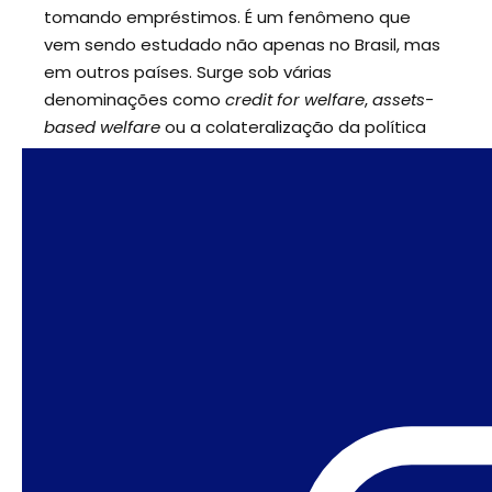
tomando empréstimos. É um fenômeno que
vem sendo estudado não apenas no Brasil, mas
em outros países. Surge sob várias
denominações como
credit for welfare
,
assets-
based welfare
ou a colateralização da política
social.
É claro que os mais pobres serão muito
prejudicados. Mas quem vai ser mais
prejudicado, proporcionalmente? As classes
médias. As classes médias estão
empobrecendo neste país. Estão no olho do
furacão e não se dão conta. As classes médias
serão as mais afetadas pela reforma da
Previdência. Os arautos da reforma dizem
combater os privilegiados. Pois bem: os
privilegiados vão se dar muito bem. Estão todos,
como eu já frisei, no setor financeiro. Todos