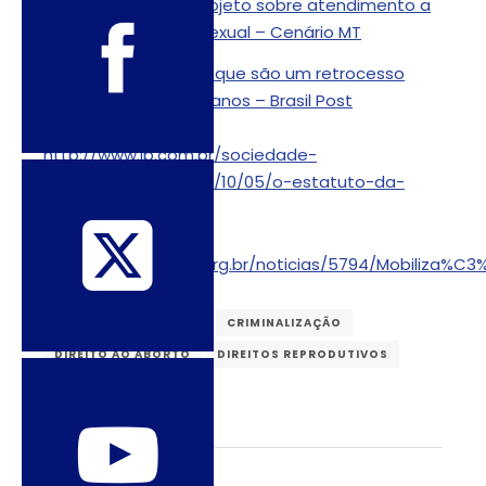
Relator vai alterar projeto sobre atendimento a
vítima de violência sexual – Cenário MT
5 projetos de Cunha que são um retrocesso
para os direitos humanos – Brasil Post
http://www.jb.com.br/sociedade-
aberta/noticias/2015/10/05/o-estatuto-da-
familia-que-familia/
http://www.ibdfam.org.br/noticias/5794/Mobil
CONSERVADORISMOS
CRIMINALIZAÇÃO
DIREITO AO ABORTO
DIREITOS REPRODUTIVOS
DIREITOS SEXUAIS