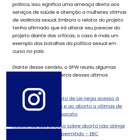
prática, isso significa uma ameaça direta aos
serviços de saúde e atenção a mulheres vítimas
de violência sexual. Embora o relator do projeto
tenha afirmado que irá alterar seu parecer do
projeto diante das críticas, o caso é mais um
exemplo das batalhas da política sexual em
curso no país.
Diante desse cenário, o SPW reuniu algumas
notícias e artigos acerca desses últimos
acontecimentos.
Caça às bruxas: Projeto de Lei nega acesso à
pílula do dia seguinte e ao aborto a vítimas de
violência sexual – Desacato
Relator diz que projeto sobre aborto não atinge
casos em que ato é permitido – EBC