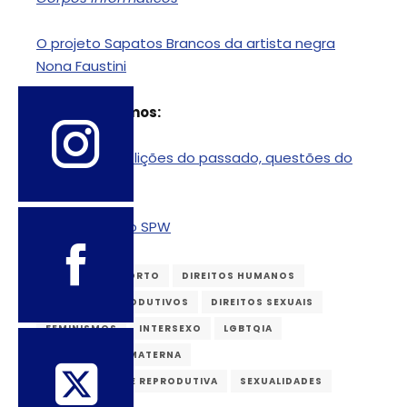
O projeto Sapatos Brancos da artista negra
Nona Faustini
Recomendamos:
“Suffragette”: lições do passado, questões do
presente
Visite o site do SPW
DIREITO AO ABORTO
DIREITOS HUMANOS
DIREITOS REPRODUTIVOS
DIREITOS SEXUAIS
FEMINISMOS
INTERSEXO
LGBTQIA
MORTALIDADE MATERNA
SAÚDE SEXUAL E REPRODUTIVA
SEXUALIDADES