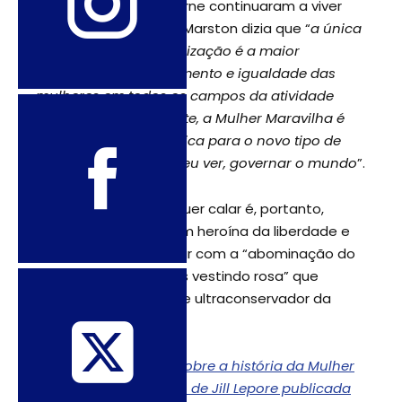
faleceu, Holloway e Byrne continuaram a viver
juntas com sua prole. Marston dizia que “
a única
esperança para a civilização é a maior
liberdade, desenvolvimento e igualdade das
mulheres em todos os campos da atividade
humana… Francamente, a Mulher Maravilha é
propaganda psicológica para o novo tipo de
mulher que deve, a meu ver, governar o mundo
”.
A pergunta que não quer calar é, portanto,
como pode uma jovem heroína da liberdade e
da igualdade combinar com a “abominação do
gênero” e as “meninas vestindo rosa” que
habitam o carro-chefe ultraconservador da
ministra.
Saiba mais detalhes sobre a história da Mulher
Maravilha neste artigo de Jill Lepore publicada