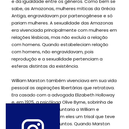
e da igualdade entre os gêneros. Como bem se
sabe, as Amazonas, mulheres míticas da Grécia
Antiga, engravidavam por partenogênese e só
pariam mulheres. A sexualidade das Amazonas
era vivenciada principalmente com mulheres em
relações lésbicas, mas não excluía a relação
com homens. Quando estabeleciam relação
com homens, não engravidavam, pois
reprodução e a sexualidade pertenciam a
esferas distintas da existência.
William Marston também vivenciava em sua vida
pessoal as aspirações libertárias que retratava.
Era casado com a advogada Elizabeth Holloway
e, em 1925, a psicóloga Olive Byrne, sobrinha de
Margareth Sanger, se juntaria a William e
Elizabeth formando com eles um trisal que teve
uma filha e três filhos juntos. Quando Marston