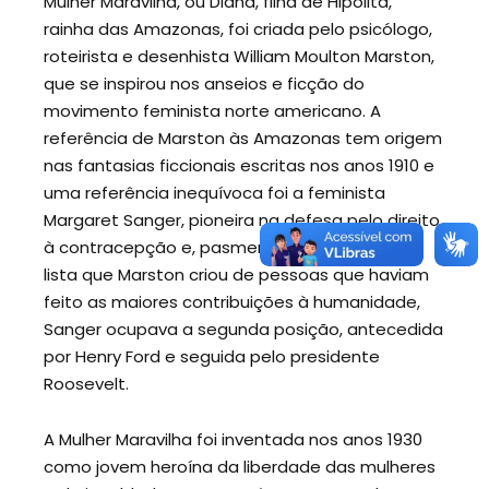
Mulher Maravilha, ou Diana, filha de Hipólita,
rainha das Amazonas, foi criada pelo psicólogo,
roteirista e desenhista William Moulton Marston,
que se inspirou nos anseios e ficção do
movimento feminista norte americano. A
referência de Marston às Amazonas tem origem
nas fantasias ficcionais escritas nos anos 1910 e
uma referência inequívoca foi a feminista
Margaret Sanger, pioneira na defesa pelo direito
à contracepção e, pasmem, ao aborto. Numa
lista que Marston criou de pessoas que haviam
feito as maiores contribuições à humanidade,
Sanger ocupava a segunda posição, antecedida
por Henry Ford e seguida pelo presidente
Roosevelt.
A Mulher Maravilha foi inventada nos anos 1930
como jovem heroína da liberdade das mulheres