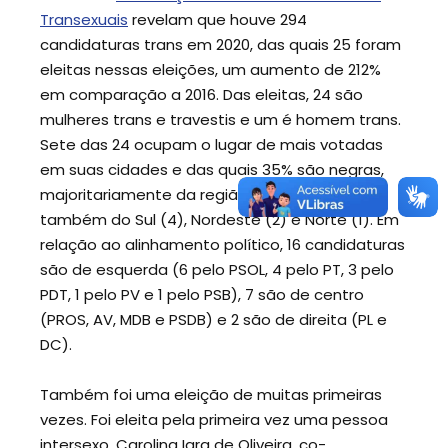
Transexuais
revelam que houve 294
candidaturas trans em 2020, das quais 25 foram
eleitas nessas eleições, um aumento de 212%
em comparação a 2016. Das eleitas, 24 são
mulheres trans e travestis e um é homem trans.
Sete das 24 ocupam o lugar de mais votadas
em suas cidades e das quais 35% são negras,
majoritariamente da região Sudeste (16), mas
também do Sul (4), Nordeste (2) e Norte (1). Em
relação ao alinhamento político, 16 candidaturas
são de esquerda (6 pelo PSOL, 4 pelo PT, 3 pelo
PDT, 1 pelo PV e 1 pelo PSB), 7 são de centro
(PROS, AV, MDB e PSDB) e 2 são de direita (PL e
DC).
Também foi uma eleição de muitas primeiras
vezes. Foi eleita pela primeira vez uma pessoa
intersexo, Carolina Iara de Oliveira, co-