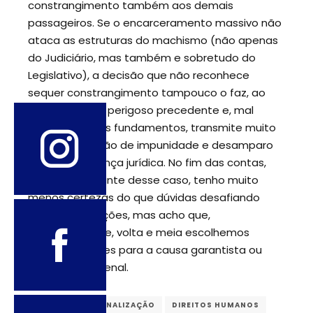
constrangimento também aos demais
passageiros. Se o encarceramento massivo não
ataca as estruturas do machismo (não apenas
do Judiciário, mas também e sobretudo do
Legislativo), a decisão que não reconhece
sequer constrangimento tampouco o faz, ao
contrário, abre perigoso precedente e, mal
explicados seus fundamentos, transmite muito
mais a sensação de impunidade e desamparo
que de segurança jurídica. No fim das contas,
angustiada diante desse caso, tenho muito
menos certezas do que dúvidas desafiando
minhas convicções, mas acho que,
invariavelmente, volta e meia escolhemos
péssimos ícones para a causa garantista ou
abolicionista penal.
BRASIL
CRIMINALIZAÇÃO
DIREITOS HUMANOS