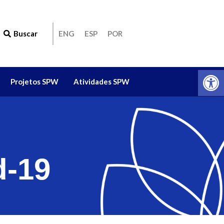
Buscar
ENG
ESP
POR
Ab
Projetos SPW
Atividades SPW
d-19