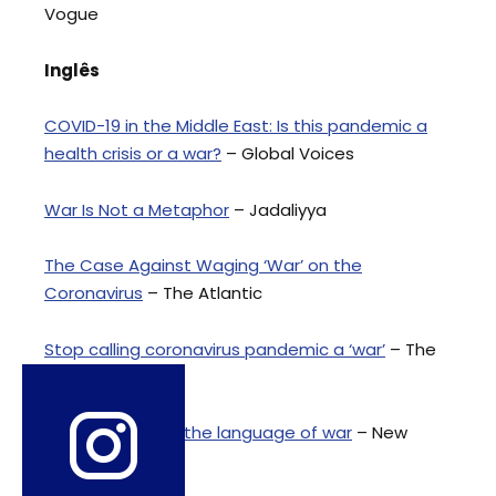
Vogue
Inglês
COVID-19 in the Middle East: Is this pandemic a
health crisis or a war?
– Global Voices
War Is Not a Metaphor
– Jadaliyya
The Case Against Waging ‘War’ on the
Coronavirus
– The Atlantic
Stop calling coronavirus pandemic a ‘war’
– The
Conversartion
Coronavirus and the language of war
– New
Statesman