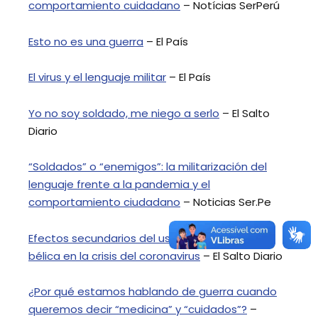
comportamiento cuidadano
– Notícias SerPerú
Esto no es una guerra
– El País
El virus y el lenguaje militar
– El País
Yo no soy soldado, me niego a serlo
– El Salto
Diario
“Soldados” o “enemigos”: la militarización del
lenguaje frente a la pandemia y el
comportamiento ciudadano
– Noticias Ser.Pe
Efectos secundarios del uso de la metáfora
bélica en la crisis del coronavirus
– El Salto Diario
¿Por qué estamos hablando de guerra cuando
queremos decir “medicina” y “cuidados”?
–