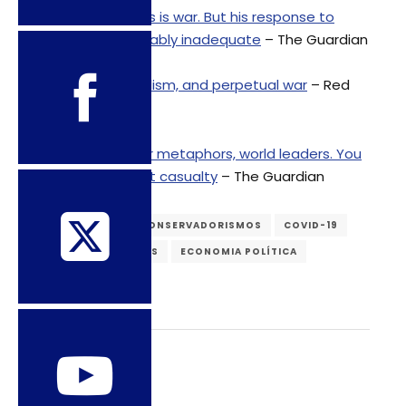
Johnson says this is war. But his response to
Covid-19 is laughably inadequate
– The Guardian
COVID-19, capitalism, and perpetual war
– Red
Flag
Lay off those war metaphors, world leaders. You
could be the next casualty
– The Guardian
BIOPOLÍTICA
CONSERVADORISMOS
COVID-19
DIREITOS HUMANOS
ECONOMIA POLÍTICA
VIOLÊNCIA