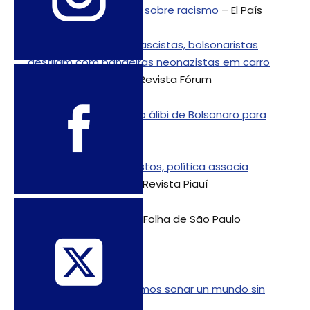
os EUA das cobranças sobre racismo
– El País
Após PM reprimir antifascistas, bolsonaristas
desfilam com bandeiras neonazistas em carro
de som na Paulista
– Revista Fórum
Convulsão no Chile é o álibi de Bolsonaro para
ruptura
– Uol
Às vésperas de protestos, política associa
“antifas” à violência
– Revista Piauí
A era das lacrações
– Folha de São Paulo
Español
Sean Saifa Wall: Podemos soñar un mundo sin
policia?
– Pagina 12