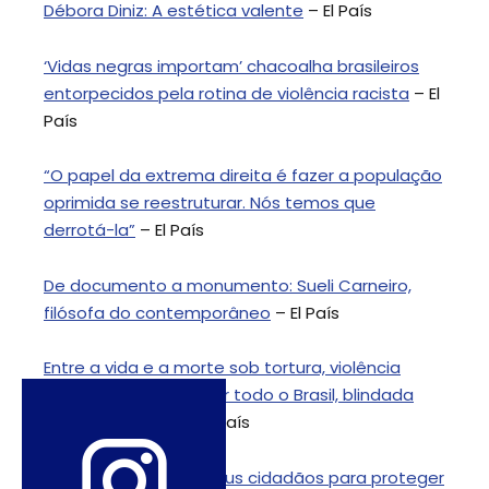
Débora Diniz: A estética valente
– El País
‘Vidas negras importam’ chacoalha brasileiros
entorpecidos pela rotina de violência racista
– El
País
“O papel da extrema direita é fazer a população
oprimida se reestruturar. Nós temos que
derrotá-la”
– El País
De documento a monumento: Sueli Carneiro,
filósofa do contemporâneo
– El País
Entre a vida e a morte sob tortura, violência
policial se estende por todo o Brasil, blindada
pela impunidade
– El País
Na ONU, o Brasil trai seus cidadãos para proteger