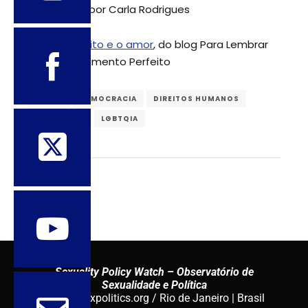
Congresso
, por Carla Rodrigues
>
A lei, o direito e o amor
, do blog Para Lembrar
de Um Casamento Perfeito
BRASIL
DEMOCRACIA
DIREITOS HUMANOS
LEI/DIREITO
LGBTQIA
Sexuality Policy Watch – Observatório de
Sexualidade e Política
admin@sxpolitics.org / Rio de Janeiro | Brasil