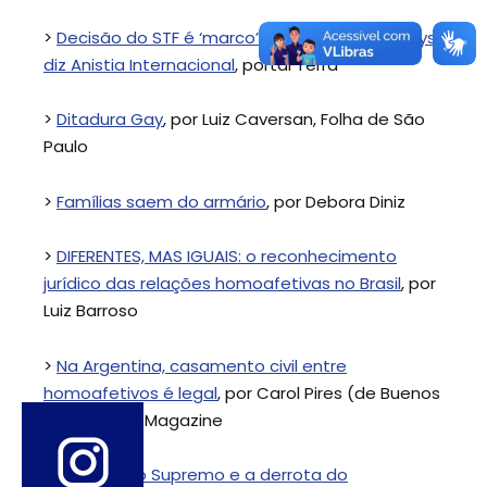
>
Decisão do STF é ‘marco’ para direitos de gays,
diz Anistia Internacional
, portal Terra
>
Ditadura Gay
, por Luiz Caversan, Folha de São
Paulo
>
Famílias saem do armário
, por Debora Diniz
>
DIFERENTES, MAS IGUAIS: o reconhecimento
jurídico das relações homoafetivas no Brasil
, por
Luiz Barroso
>
Na Argentina, casamento civil entre
homoafetivos é legal
, por Carol Pires (de Buenos
Aires), Terra Magazine
>
A vitória no Supremo e a derrota do