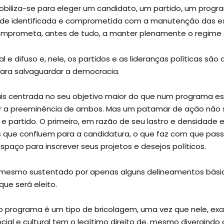
biliza-se para eleger um candidato, um partido, um progra
iedade identificada e comprometida com a manutenção das 
comprometa, antes de tudo, a manter plenamente o regime
 e difuso e, nele, os partidos e as lideranças políticas são
ara salvaguardar a democracia.
ais centrada no seu objetivo maior do que num programa e
a preeminência de ambos. Mas um patamar de ação não sub
 partido. O primeiro, em razão de seu lastro e densidade el
 que confluem para a candidatura, o que faz com que pass
paço para inscrever seus projetos e desejos políticos.
, mesmo sustentado por apenas alguns delineamentos básic
ue será eleito.
 o programa é um tipo de bricolagem, uma vez que nele, 
ocial e cultural tem o legítimo direito de, mesmo divergindo