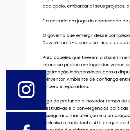
dão apoio, embarcar aí seus projetos, a
É a entrada em jogo da capacidade de 
O governo que emergir desse complexo 
Deverá tomá-la como um rico e poderoso
Para aqueles que tiverem o discernimen
interesse público em lugar dos velhos 
legitimação indispensáveis para a dis
reinventar. Ambiente de confiança entre 
sincera e reparadora.
Algo de profundo e inovador temos de a
destrutivas e a convergências política
assegurar a manutenção e a ampliação 
exclusivo e excludente. Até porque exi
fazer não é a dirigida aos outros, mas