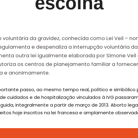
escolha
ção voluntária da gravidez, conhecida como Lei Veil – no
 regulamenta e despenaliza a interrupção voluntária d
plementa outra lei igualmente elaborada por Simone V
utoriza os centros de planejamento familiar a fornece
ta e anonimamente.
ortante passo, ao mesmo tempo real, político e simbólico 
 de cuidados e de hospitalização vinculados à IVG passaram
guida, integralmente a partir de março de 2013. Aborto lega
itos hoje inscritos na lei francesa e amplamente observado