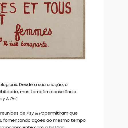
ológicas. Desde a sua criação, o
ibilidade, mas também consciência
sy & Po
”.
 reuniões de
Psy & Po
permitiram que
heres, fomentando ações ao mesmo tempo
do inconsciente com a história,