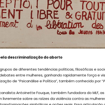
a pela descriminalização do aborto
rupos de diferentes tendências políticas, filosóficas e soci
ebates entre mulheres, ganhando rapidamente força e vis
nização de “Psicanálise e Política”, também conhecido por “
P
sicanalista Antoinette Fouque, também fundadora do MLF, as
m livremente sobre as raízes da violência contra as mul
a, transformações simbólicas e ações reais. Essa articulação 