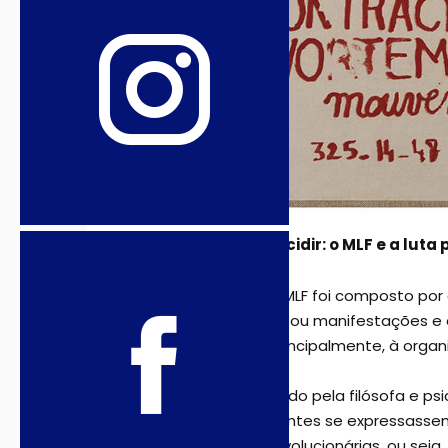
Pelo direito de decidir: o MLF e a lut
Criado em 1970, o MLF foi composto por g
Movimento organizou manifestações e d
política, graças, principalmente, à orga
Articulado e animado pela filósofa e p
inúmeras participantes se expressasse
psicanalíticas e revolucionárias, ou sej