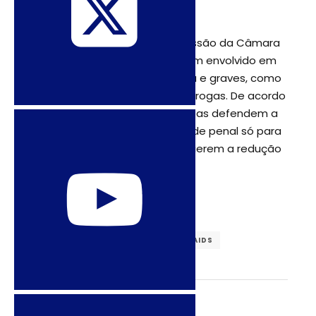
outro 1% não soube responder.
A proposta aprovada em comissão da Câmara
prevê punir como adulto o jovem envolvido em
crimes hediondos, contra a vida e graves, como
roubo qualificado e tráfico de drogas. De acordo
com a pesquisa, 27% das pessoas defendem a
proposta de alterar a maioridade penal só para
determinados casos. Já 73% querem a redução
para qualquer crime.
BRASIL
CRIMINALIZAÇÃO
HIV/AIDS