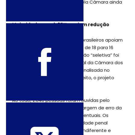
maioridade pode ser votada pela Câmara ainda
neste mês.
Maioridade penal: 87% apoiam redução
Pesquisa aponta que 87% dos brasileiros apoiam
a redução da maioridade penal de 18 para 16
anos. A proposta de uma redução “seletiva” foi
aprovada em Comissão Especial da Câmara dos
Deputados na semana e será analisada no
plenário da Casa. Caso seja aceito, o projeto
segue para o Senado.
Ao todo, 2.840 pessoas foram ouvidas pelo
Datafolha em 174 cidades. A margem de erro da
pesquisa é de dois pontos porcentuais. Os
contrários à redução da maioridade penal
representam 11% do total, 1% é indiferente e