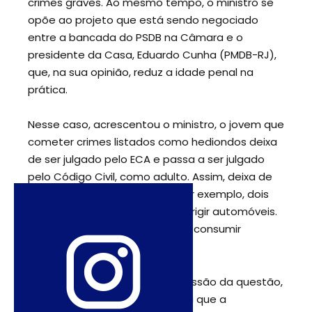
crimes graves. Ao mesmo tempo, o ministro se
opõe ao projeto que está sendo negociado
entre a bancada do PSDB na Câmara e o
presidente da Casa, Eduardo Cunha (PMDB-RJ),
que, na sua opinião, reduz a idade penal na
prática.
Nesse caso, acrescentou o ministro, o jovem que
cometer crimes listados como hediondos deixa
de ser julgado pelo ECA e passa a ser julgado
pelo Código Civil, como adulto. Assim, deixa de
ser inimputável e conquista, por exemplo, dois
direitos. Um, diretamente, de dirigir automóveis.
Outro, indiretamente, de poder consumir
bebidas alcoólicas.
O governo tem pressa na discussão da questão,
pois Eduardo Cunha já anunciou que a