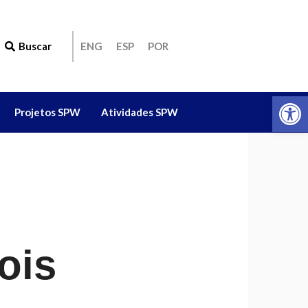
Buscar
ENG
ESP
POR
Ab
Projetos SPW
Atividades SPW
ois