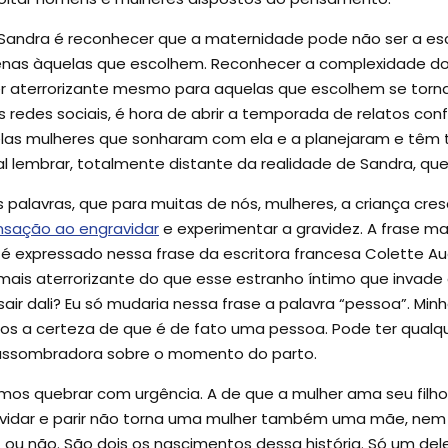
andra é reconhecer que a maternidade pode não ser a esco
penas àquelas que escolhem. Reconhecer a complexidade do 
r aterrorizante mesmo para aquelas que escolhem se torn
 redes sociais, é hora de abrir a temporada de relatos con
s mulheres que sonharam com ela e a planejaram e têm to
al lembrar, totalmente distante da realidade de Sandra, q
s palavras, que para muitas de nós, mulheres, a criança cr
nsação ao engravidar
e experimentar a gravidez. A frase mai
 é expressado nessa frase da escritora francesa Colette A
o mais aterrorizante do que esse estranho íntimo que invad
air dali? Eu só mudaria nessa frase a palavra “pessoa”. Mi
s a certeza de que é de fato uma pessoa. Pode ter qualque
ssombradora sobre o momento do parto.
amos quebrar com urgência. A de que a mulher ama seu fil
dar e parir não torna uma mulher também uma mãe, nem to
 ou não. São dois os nascimentos dessa história. Só um del