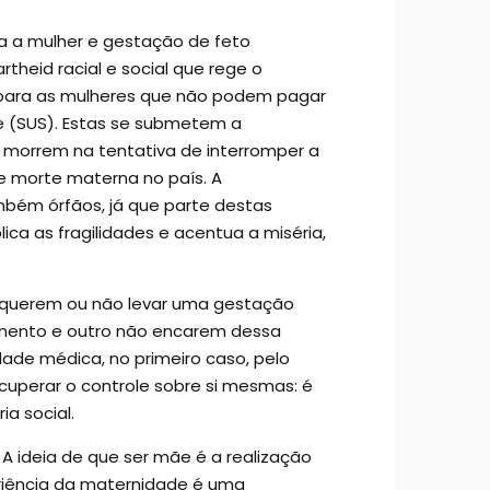
ara a mulher e gestação de feto
theid racial e social que rege o
o para as mulheres que não podem pagar
de (SUS). Estas se submetem a
s morrem na tentativa de interromper a
 morte materna no país. A
ambém órfãos, já que parte destas
a as fragilidades e acentua a miséria,
e querem ou não levar uma gestação
imento e outro não encarem dessa
ade médica, no primeiro caso, pelo
uperar o controle sobre si mesmas: é
a social.
A ideia de que ser mãe é a realização
riência da maternidade é uma