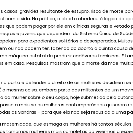
rês casos: gravidez resultante de estupro, risco de morte p
 com a vida. Na prática, o aborto obedece à lógica do apar
heres que podem pagar por ele em clínicas seguras e vetad
as negras e jovens, que dependem do Sistema Único de Saú
 apelam para expedientes solitários e desesperados. Muita
em ou não podem ter, fazendo do aborto a quinta causa de
, uma máquina estatal de produzir cadáveres femininos. E t
s em casa. Pesquisas mostram que a morte da mãe multiplic
no parto e defender o direito de as mulheres decidirem s
. É a mesma coisa, embora parte das militantes de um mov
a da mulher sobre o seu corpo, hoje submetido pela autorid
m passo a mais se as mulheres contemporâneas quiserem rec
todas as Sandras – para que ela não seja reduzida a uma pári
da maternidade, que esmaga as mulheres há tantos séculos. 
nos tornamos mulheres mais completas ao vivermos a expe