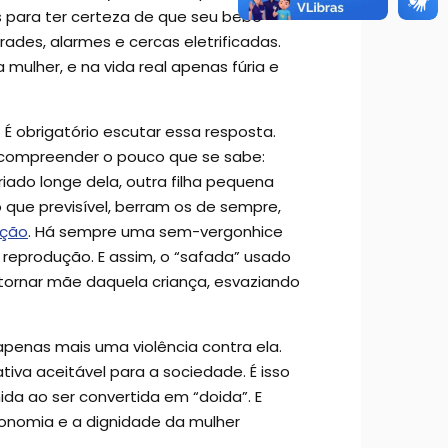
para ter certeza de que seu bebê
ades, alarmes e cercas eletrificadas.
mulher, e na vida real apenas fúria e
É obrigatório escutar essa resposta.
l compreender o pouco que se sabe:
ado longe dela, outra filha pequena
que previsível, berram os de sempre,
ição
. Há sempre uma sem-vergonhice
la reprodução. E assim, o “safada” usado
 tornar mãe daquela criança, esvaziando
apenas mais uma violência contra ela.
iva aceitável para a sociedade. É isso
da ao ser convertida em “doida”. E
tonomia e a dignidade da mulher