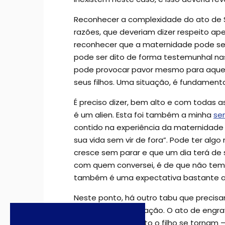
Reconhecer a complexidade do ato de S
razões, que deveriam dizer respeito a
reconhecer que a maternidade pode se
pode ser dito de forma testemunhal nas
pode provocar pavor mesmo para aquela
seus filhos. Uma situação, é fundament
É preciso dizer, bem alto e com todas a
é um alien. Esta foi também a minha
se
contido na experiência da maternidade
sua vida sem vir de fora”. Pode ter alg
cresce sem parar e que um dia terá de s
com quem conversei, é de que não temo
também é uma expectativa bastante a
Neste ponto, há outro tabu que precis
momento da gestação. O ato de engravi
Tanto a mãe quanto o filho se tornam –