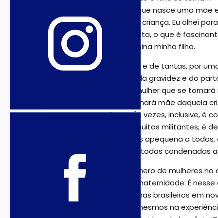
parto, aquele em que nasce uma mãe e u
meu quarto com a criança. Eu olhei par
buscando a resposta, o que é fascinan
tornou aquela menina minha filha.
No caso de Sandra e de tantas, por uma 
pode haver o ato da gravidez e do parto
existir uma outra mulher que se tornará
homem que se tornará mãe daquela crian
ver com gênero. Às vezes, inclusive, é 
importante para muitas militantes, é d
superlativo que nos apequena a todas
fato mães, somos todas condenadas ap
O aumento do número de mulheres no ci
mitos como o da maternidade. É nesse co
estreará nos cinemas brasileiros em n
representam a si mesmos na experiênci