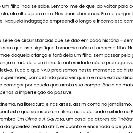
m filho, não se sabe. Lembro-me de que, ao voltar para ca
a ela, ela olhou para mim. Nós duas choramos. Eu me pergun
te. Naquela indagação empreendi o longo e incompleto ca
série de circunstâncias que se dão em cada história – sempre
 sem que isso signifique tornar-se mãe e tornar-se filho. 
 mãe daquela criança e fará dela um filho, sem passar pela
ça e fará dela um filho. A maternidade não é prerrogativ
coletiva. Tudo o que NÃO precisamos neste momento da histó
e supermães, competindo para ver quem é mais extraordiná
, a começar por aquela que arrota sua competência na m
enas à imperfeição do possível.
nema, na literatura e nas artes, assim como no jornalis
ntexto que se insere um filme muito delicado exibido no Fes
ovembro. Em
Olmo e A Gaivota
, um casal de atores do Théâtre 
a da gravidez real da atriz, enquanto é encenada a peça
A