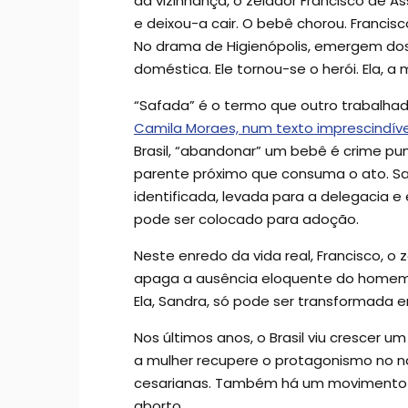
da vizinhança, o zelador Francisco de As
e deixou-a cair. O bebê chorou. Francis
No drama de Higienópolis, emergem dos b
doméstica. Ele tornou-se o herói. Ela, 
“Safada” é o termo que outro trabalhad
Camila Moraes, num texto imprescindíve
Brasil, “abandonar” um bebê é crime p
parente próximo que consuma o ato. San
identificada, levada para a delegacia e 
pode ser colocado para adoção.
Neste enredo da vida real, Francisco, o
apaga a ausência eloquente do homem p
Ela, Sandra, só pode ser transformada e
Nos últimos anos, o Brasil viu crescer u
a mulher recupere o protagonismo no n
cesarianas. Também há um movimento fo
aborto.