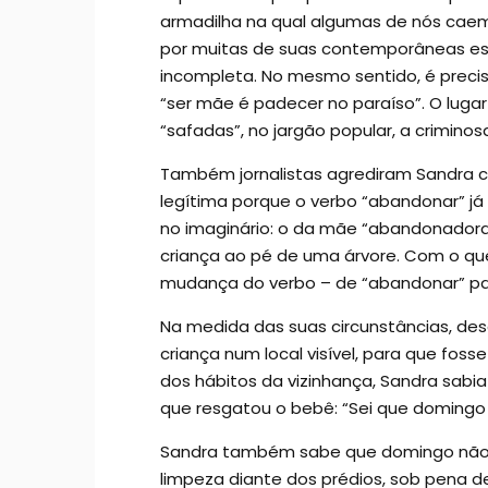
armadilha na qual algumas de nós caem
por muitas de suas contemporâneas esc
incompleta. No mesmo sentido, é preciso
“ser mãe é padecer no paraíso”. O luga
“safadas”, no jargão popular, a crimino
Também jornalistas agrediram Sandra 
legítima porque o verbo “abandonar” j
no imaginário: o da mãe “abandonadora”
criança ao pé de uma árvore. Com o que
mudança do verbo – de “abandonar” par
Na medida das suas circunstâncias, des
criança num local visível, para que fos
dos hábitos da vizinhança, Sandra sabi
que resgatou o bebê: “Sei que domingo nã
Sandra também sabe que domingo não é d
limpeza diante dos prédios, sob pena d