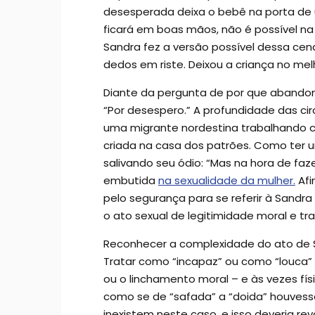
desesperada deixa o bebê na porta de
ficará em boas mãos, não é possível na 
Sandra fez a versão possível dessa cen
dedos em riste. Deixou a criança no melh
Diante da pergunta de por que abandonou
“Por desespero.” A profundidade das c
uma migrante nordestina trabalhando c
criada na casa dos patrões. Como ter u
salivando seu ódio: “Mas na hora de faz
embutida
na sexualidade da mulher.
Afi
pelo segurança para se referir à Sandr
o ato sexual de legitimidade moral e 
Reconhecer a complexidade do ato de Sa
Tratar como “incapaz” ou como “louca” a
ou o linchamento moral – e às vezes fís
como se de “safada” a “doida” houvess
inexistem neste caso, e isso deveria r