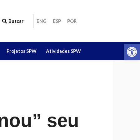
Buscar
ENG
ESP
POR
Ab
Projetos SPW
Atividades SPW
nou” seu