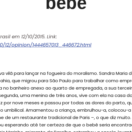
bebê
asil em 12/10/2015. Link:
5/10/12/opinion/1444657013_446672.html
ova vilã para lançar na fogueira do moralismo. Sandra Maria 
a Bahia, que migrou para São Paulo para trabalhar como em
a no banheiro anexo ao quarto de empregada, a sua terceira
 segunda, uma menina de três anos, vive com ela na casa do
dez por nove meses e passou por todas as dores do parto, 
ão umbilical. Amamentou a criança, embrulhou-a, colocou-
me de um restaurante tradicional de Paris –, o que diz muit
cou esperando até ter certeza de que o bebê seria encon