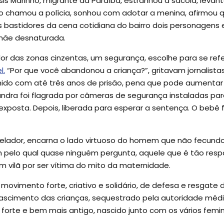
sis Marinho, migrante da Paraíba, estranhou a sacola, levan
co chamou a polícia, sonhou com adotar a menina, afirmou q
astidores da cena cotidiana do bairro dois personagens em 
a mãe desnaturada.
or das zonas cinzentas, um segurança, escolhe para se refe
l.
“Por que você abandonou a criança?”, gritavam jornalistas,
unido com até três anos de prisão, pena que pode aumenta
dra foi flagrada por câmeras de segurança instaladas para 
exposta. Depois, liberada para esperar a sentença. O bebê fo
 zelador, encarna o lado virtuoso do homem que não fecundou,
elo qual quase ninguém pergunta, aquele que é tão respo
m vilã por ser vítima do mito da maternidade.
m movimento forte, criativo e solidário, de defesa e resgat
ascimento das crianças, sequestrado pela autoridade méd
rte e bem mais antigo, nascido junto com os vários femin