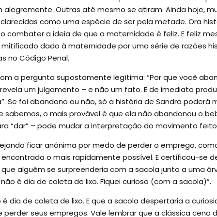
 alegremente. Outras até mesmo se atiram. Ainda hoje, mul
larecidas como uma espécie de ser pela metade. Ora histér
 combater a ideia de que a maternidade é feliz. E feliz mes
r mitificado dado à maternidade por uma série de razões h
sas no Código Penal.
com a pergunta supostamente legítima: “Por que você aba
á revela um julgamento – e não um fato. E de imediato pro
. Se foi abandono ou não, só a história de Sandra poderá mo
 sabemos, o mais provável é que ela não abandonou o bebê.
a “dar” – pode mudar a interpretação do movimento feito
ejando ficar anônima por medo de perder o emprego, como el
se encontrada o mais rapidamente possível. E certificou-se
a que alguém se surpreenderia com a sacola junto a uma árv
o é dia de coleta de lixo. Fiquei curioso (com a sacola)”.
ia de coleta de lixo. E que a sacola despertaria a curios
e perder seus empregos. Vale lembrar que a clássica cena 