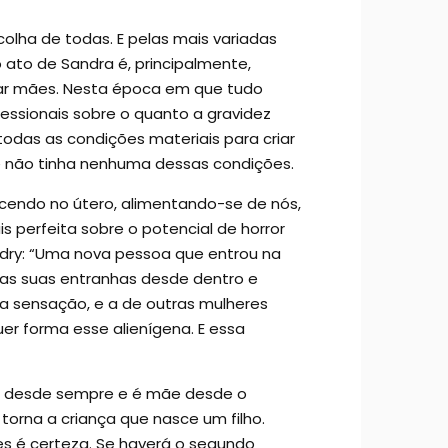
lha de todas. E pelas mais variadas
ato de Sandra é, principalmente,
ar mães. Nesta época em que tudo
fessionais sobre o quanto a gravidez
das as condições materiais para criar
ue não tinha nenhuma dessas condições.
escendo no útero, alimentando-se de nós,
s perfeita sobre o potencial de horror
udry: “Uma nova pessoa que entrou na
e as suas entranhas desde dentro e
nha sensação, e a de outras mulheres
r forma esse alienígena. E essa
ho desde sempre e é mãe desde o
rna a criança que nasce um filho.
es é certeza. Se haverá o segundo