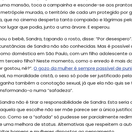
 uma mansão, toca a campainha e esconde-se aos prantos 
metrópole murada, o território de cada um protegido por gr
a, que no cinema desperta tanta compaixão e lágrimas pela 
or lugar que podia, junto a uma árvore. E esperou.
 o bebê, Sandra, tapando o rosto, disse: “Por desespero”. 
ircunstâncias de Sandra não são conhecidas. Mas é possíve
omo doméstica em São Paulo, com um filho adolescente cri
m terceiro filho? Neste momento, como o enredo é mais do 
er gostou, né?”.
O gozo da mulher é sempre passível de pun
nal, na moralidade cristã, o sexo só pode ser justificado pe
a ganha também a conotação sexual, já que ela não quis se
transformando-o numa “safadeza”.
ndra não é tirar a responsabilidade de Sandra. Esta seria 
quela que escolhe não ser mãe parece ser a única justificat
ico. Como se a “safada” só pudesse ser parcialmente redimi
e uma melhora de status. Alternativas que respeitem a au
evoltar homens e mulheres dispostos ao pensamento.