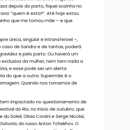
sa depois do parto, fiquei sozinha no
tava: “quem é esta?”. Até hoje estou
minho que me tornou mãe – e que
 única, singular e intransferível –,
No caso de Sandra e de tantas, poderá
 gravidez e pelo parto. Ou haverá um
a exclusiva da mulher, nem tem nada a
ria, e esse pode ser um alerta
ria do que a outra. Supermãe é o
aternagem. Quando nos tornamos de
mo, tem impactado no questionamento de
tival do Rio, no início de outubro, que
du Soleil, Olivia Corsini e Serge Nicolaï,
 Gaivota
, do russo Anton Tchekhov. O