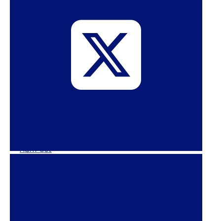
US Supreme Court mum, allowing Texas 6-week
abortion ban – AlJazeera
Even if Texas’ six-week abortion ban is
overturned, clinics will close – 19th News
Supreme Court, Breaking Silence, Won’t Block
Texas Abortion Law – NYT
South Dakota Bans Clinicians From Using
Telemedicine To Provide Medication Abortions –
HuffPost
​​Texans Are ‘Scared, Confused, Angry’ As Extreme
Abortion Ban Goes Into Effect – HuffPost
Texas Just Placed A Huge Financial Burden On