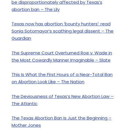
be disproportionately affected by Texas’s
abortion ban – The Lily
Texas now has abortion ‘bounty hunters’: read
Sonia Sotomayor’s scathing legal dissent – The
Guardian
The Supreme Court Overturned Roe v. Wade in
the Most Cowardly Manner Imaginable – Slate
This Is What the First Hours of a Near-Total Ban
on Abortion Look Like – The Nation
The Deviousness of Texas’s New Abortion Law –
The Atlantic
The Texas Abortion Ban Is Just the Beginning –
Mother Jones