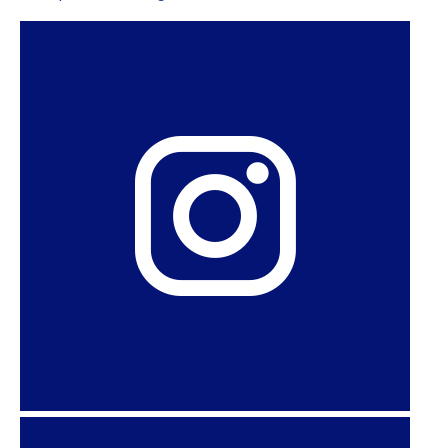
TikTok Is Using Shrek Porn to Fight an Anti-
Abortion Website – Vice
GoDaddy cut off Texas Right to Life’s abortion
‘whistleblowing’ website, and it might be gone –
The Verge
Amy Coney Barrett and Brett Kavanaugh Did It—
They Gutted ‘Roe v. Wade’ – Rewire
Boom! Lawyered: Abortion Rights Are in Chaos.
What Now? – Rewire
Biden: Texas abortion law ‘blatantly violates’ Roe
precedente – Politico
Impact of Texas’ Abortion Ban: A 20-Fold