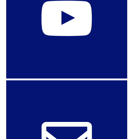
Women Who Need Abortions – HuffPost
The Texas Abortion Ban Is A Dangerous Blueprint
For Other Red State Lawmakers – HuffPost
‘Expand The Court!’: Livid Americans Demand
Action After SCOTUS Abortion Ruling ​​- HuffPost
Video game CEO steps down after Texas
abortion law backlash – AlJazeera
DESDEMOCRATIZAÇÃO
DIREITO AO ABORTO
EUA
ULTRADIREITA