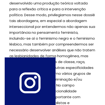
desenvolvido uma produção teórica voltada
para a reflexão crítica e para a intervenção
política. Desse modo, privilegiamos nesse dossiê
tais abordagens, em especial a abordagem
interseccional por entendermos não apenas sua
importância no pensamento feminista,
incluindo-se aí o feminismo negro e o feminismo
lésbico, mas também por compreendermos ser
necessário desenvolver análises que não tratem
as lesbianidades de forma homogênea, mas
que afirmem as diferenças de classe, raça,
religião, geração, dentre outras especificidades
constitutivas da forma como vários grupos de
mulheres vivenciam a discriminação e/ou
agenciam sua resistência. No campo
epistemológico, a interseccionalidade
estabelece um diálogo importante com
perspectivas pós estruturalistas e