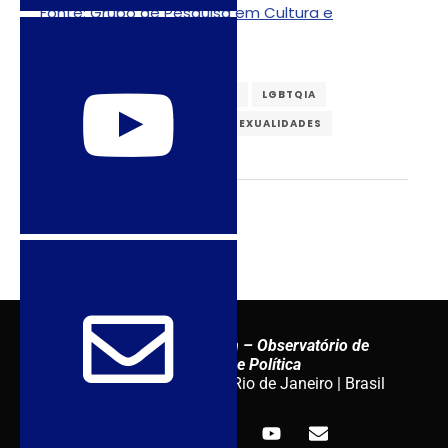
Fonte: Grupo de Pesquisa em Cultura e
Sexualidade
DIREITOS SEXUAIS
GÊNERO
LGBTQIA
RAÇA/ETNIA
RACISMO
SEXUALIDADES
Sexuality Policy Watch – Observatório de
Sexualidade e Política
admin@sxpolitics.org / Rio de Janeiro | Brasil