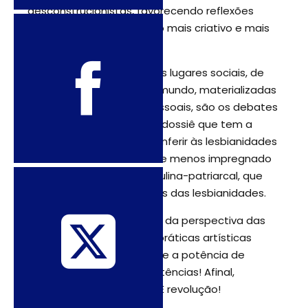
desconstrucionistas, favorecendo reflexões
críticas e um pensamento mais criativo e mais
complexo.
Portanto, os determinados lugares sociais, de
formas de ser e estar no mundo, materializadas
em suas relações interpessoais, são os debates
a serem realizados neste dossiê que tem a
preocupação ainda de conferir às lesbianidades
um olhar mais autônomo e menos impregnado
da concepção gay-masculina-patriarcal, que
invisibiliza nuances próprias das lesbianidades.
Queremos pensar, a partir da perspectiva das
lesbianidades, escritos e práticas artísticas
feministas, refletindo sobre a potência de
nossas existências e resistências! Afinal,
Sapatão não é bagunça! É revolução!