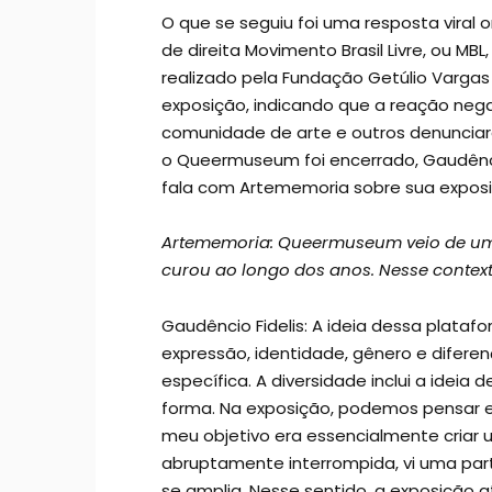
O que se seguiu foi uma resposta viral o
de direita Movimento Brasil Livre, ou 
realizado pela Fundação Getúlio Vargas
exposição, indicando que a reação nega
comunidade de arte e outros denunci
o Queermuseum foi encerrado, Gaudêncio 
fala com Artememoria sobre sua exposi
Artememoria: Queermuseum veio de um l
curou ao longo dos anos. Nesse context
Gaudêncio Fidelis: A ideia dessa plata
expressão, identidade, gênero e difere
específica. A diversidade inclui a ideia 
forma. Na exposição, podemos pensar 
meu objetivo era essencialmente criar
abruptamente interrompida, vi uma parte
se amplia. Nesse sentido, a exposição ati