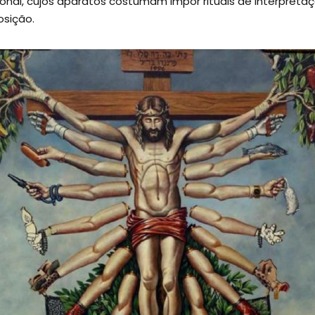
onal, cujos aparatos costumam impor rituais de interpretaç
osição.