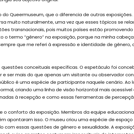
 do Queermuseum, que o diferencia de outras exposições. 
versa muito naturalmente, uma vez que esses tópicos se re
tões transnacionais, pois muitos países estão promovend
to o termo “gênero” na exposição, porque na minha cabeça 
. Sempre que me referi à expressão e identidade de gênero
questões conceituais específicas. O espetáculo foi conc
rar e ser mais do que apenas um visitante ou observador con
blico é uma espécie de participante naquele cenário. Ao l
ormal, criando uma linha de visão horizontal mais acessível
ionadas à recepção e como essas ferramentas de percepç
ça e o conforto da exposição. Membros da equipe educacion
mbém apontaram isso. O museu criou uma espécie de espaç
dando com essas questões de gênero e sexualidade. A expos