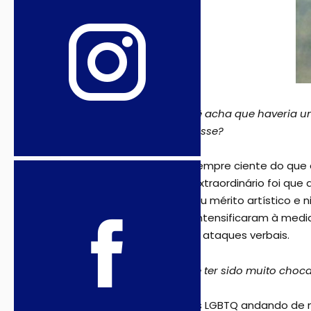
Artememoria: Voc
ê acha que haveria u
reacionária crescesse?
Fidelis: Eu estava sempre ciente do que
surpreendente e extraordinário foi que
consenso sobre seu mérito artístico e 
começaram e se intensificaram à medid
fizeram agressivos ataques verbais.
Artememoria: Deve ter sido muito choc
Fidelis: Havia casais LGBTQ andando d