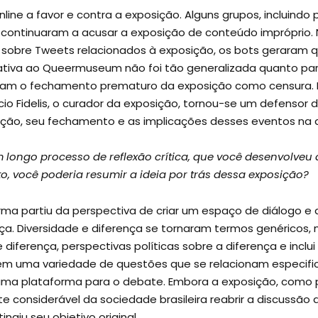
nline a favor e contra a exposição. Alguns grupos, incluindo
MBL, continuaram a acusar a exposição de conteúdo imprópri
 sobre Tweets relacionados à exposição, os bots geraram q
tiva ao Queermuseum não foi tão generalizada quanto pare
aram o fechamento prematuro da exposição como censura.
Fidelis, o curador da exposição, tornou-se um defensor da 
ção, seu fechamento e as implicações desses eventos na d
ongo processo de reflexão crítica, que você desenvolveu 
o, você poderia resumir a ideia por trás dessa exposição?
forma partiu da perspectiva de criar um espaço de diálogo 
nça. Diversidade e diferença se tornaram termos genéricos
de diferença, perspectivas políticas sobre a diferença e inclu
em uma variedade de questões que se relacionam especifi
 uma plataforma para o debate. Embora a exposição, como 
 considerável da sociedade brasileira reabrir a discussão 
ngiu seu objetivo original.