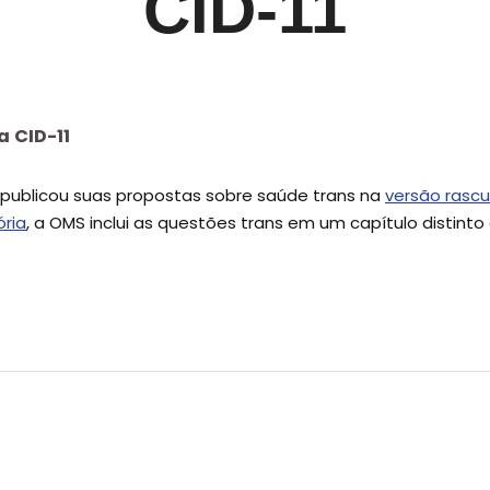
CID-11
a CID-11
publicou suas propostas sobre saúde trans na
versão rasc
ória
, a OMS inclui as questões trans em um capítulo distint