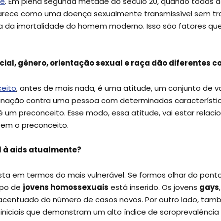
te
. Em plena segunda metade do século 20, quando todas a
rece como uma doença sexualmente transmissível sem tra
a da imortalidade do homem moderno. Isso são fatores qu
cial, gênero, orientação sexual e raça dão diferentes 
eito
, antes de mais nada, é uma atitude, um conjunto de v
minação contra uma pessoa com determinadas característic
é um preconceito. Esse modo, essa atitude, vai estar relaci
tem o preconceito.
l à aids atualmente?
posta em termos do mais vulnerável. Se formos olhar do ponto
upo de
jovens homossexuais
está inserido. Os jovens
gays
acentuado do número de casos novos. Por outro lado, tam
 iniciais que demonstram um alto índice de soroprevalência