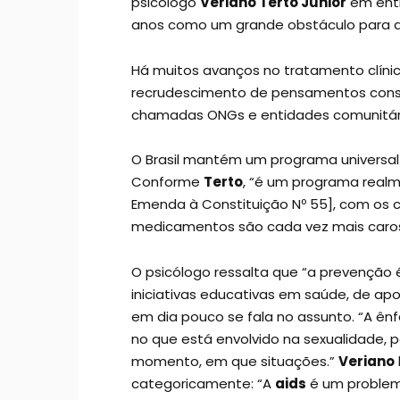
psicólogo
Veriano Terto Júnior
em entr
anos como um grande obstáculo para 
Há muitos avanços no tratamento clíni
recrudescimento de pensamentos conse
chamadas ONGs e entidades comunitári
O Brasil mantém um programa univers
Conforme
Terto
, “é um programa realme
Emenda à Constituição Nº 55], com os 
medicamentos são cada vez mais caros
O psicólogo ressalta que “a prevenção 
iniciativas educativas em saúde, de apo
em dia pouco se fala no assunto. “A ên
no que está envolvido na sexualidade, 
momento, em que situações.”
Veriano
categoricamente: “A
aids
é um problem