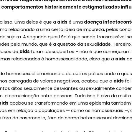
 a comportamentos historicamente estigmatizados infl
 isso. Uma delas é que a
aids
é uma
doença infectocont
ma relacionado a uma certa ideia de impureza, pelas condi
 de sujeira. A segunda questão é que sendo transmissível s
ades pelo mundo, que é a questão da sexualidade. Terceiro
 casos de
aids
foram descobertos – não é que começaram 
tigmas relacionados à homossexualidade, claro que a
aids
ac
ade homossexual americana e de outros países onde a que
enos carregada de valores negativos, acabou que a
aids
foi
tos ditos sexualmente desviantes ou sexualmente conden
fim, a comunicação entre pessoas. Tudo isso é alvo de muit
aids
acabou se transformando em uma epidemia também de
tivos em relação a populações — como os homossexuais —, 
 e fora do casamento, fora da norma heterossexual dominan