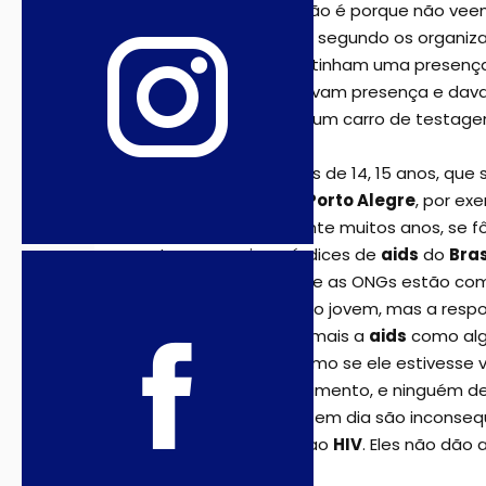
não veem a aids não é porque não vee
de
Porto Alegre
e, segundo os organiza
primeiras paradas tinham uma presença
balões, que marcavam presença e davam
prefeitura parado, um carro de testage
Havia muitos jovens de 14, 15 anos, q
qualquer lugar de
Porto Alegre
, por ex
voltado, mas durante muitos anos, se 
tem os maiores índices de
aids
do
Bras
quase nada, porque as ONGs estão com
responsabilidade no jovem, mas a resp
sociedade não vê mais a
aids
como alg
também não, mesmo se ele estivesse v
por crime, atropelamento, e ninguém de
que os jovens hoje em dia são inconseq
não dão atenção ao
HIV
. Eles não dão