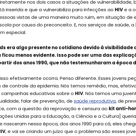
retamente nos dois casos a situações de vulnerabilidade, 
 inserida e que a vulnerabiliza para infecções ao
HIV
e a o
pessoas vistas de uma maneira muito ruim, em situação de 
ola por causa do preconceito. E, nos serviços de saúde, a
m especial.
aids era algo presente no cotidiano devido à visibilida
ficou menos evidente. Isso pode ser uma das explicaç
 partir dos anos 1990, que não testemunharam a época 
sso efetivamente ocorra. Penso diferente. Esses jovens 
e controle da epidemia. Nós temos remédio, mas, efeti
, campanhas educativas sobre o
HIV
. Nós temos uma juve
ualidade, falar de prevenção, de
saúde reprodutiva
, de pre
e, com a questão da reprovação e censura ao
kit anti-h
ões Unidas para a Educação, a Ciência e a Cultura] queriam
nasceram nessa época, dos anos 1990 para cá, eles chega
IV
, e vai se criando um juízo que o problema são esses jo