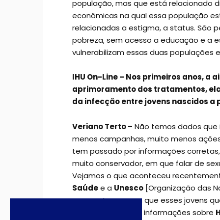
população, mas que está relacionado di
econômicas na qual essa população está
relacionadas a estigma, a status. São 
pobreza, sem acesso a educação e a esc
vulnerabilizam essas duas populações e
IHU On-Line – Nos primeiros anos, a 
aprimoramento dos tratamentos, ela 
da infecção entre jovens nascidos a
Veriano Terto –
Não temos dados que i
menos campanhas, muito menos ações d
tem passado por informações corretas
muito conservador, em que falar de sex
Vejamos o que aconteceu recentement
Saúde
e a
Unesco
[Organização das Naç
mesmo tempo em que esses jovens que 
praticamente sem informações sobre
H