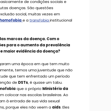
basicamente de condições sociais e
utas doenças. São questões
exclusão social, muitas vezes em
homofobia
e a
transfobia
institucional
de das marcas da doença. Com o
ões para o aumento da prevalência
de maior evidência da doença?
pegaram uma época em que tem muito
vamente, temos uma juventude que não
ntude que tem enfrentado um período
venção de
DSTs
, é quase um tabu.
omofobia
que o próprio
Ministério da
 colocar nas escolas brasileiras. Ao
m à entrada de sua vida sexual
vens, porque eles não veem a
aids
. Eles