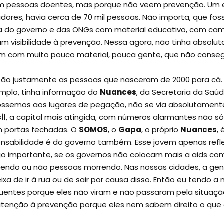
m pessoas doentes, mas porque não veem prevenção. Um ex
dores, havia cerca de 70 mil pessoas. Não importa, que fos
 do governo e das ONGs com material educativo, com camis
 visibilidade à prevenção. Nessa agora, não tinha absolu
m com muito pouco material, pouca gente, que não consegui
ue são justamente as pessoas que nasceram de 2000 para cá
emplo, tinha informação do
Nuances
, da Secretaria da Saú
fôssemos aos lugares de pegação, não se via absolutamen
il
, a capital mais atingida, com números alarmantes não s
 portas fechadas. O
SOMOS
, o
Gapa
, o próprio
Nuances
, 
onsabilidade é do governo também. Esse jovem apenas refle
o importante, se os governos não colocam mais a aids com
endo ou não pessoas morrendo. Nas nossas cidades, a ge
ixa de ir à rua ou de sair por causa disso. Então eu tendo
uentes porque eles não viram e não passaram pela situação
 atenção à prevenção porque eles nem sabem direito o que