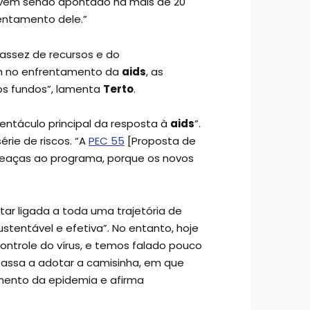
vem sendo apontado há mais de 20
entamento dele.”
assez de recursos e do
am no enfrentamento da
aids
, as
os fundos”, lamenta
Terto
.
entáculo principal da resposta à
aids
”.
érie de riscos. “A
PEC 55
[Proposta de
meaças ao programa, porque os novos
ar ligada a toda uma trajetória de
stentável e efetiva”. No entanto, hoje
ontrole do vírus, e temos falado pouco
 passa a adotar a camisinha, em que
mento da epidemia e afirma