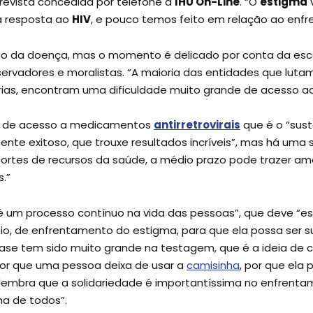
evista concedida por telefone à
IHU On-Line
. “O
estigma
a resposta ao
HIV
, e pouco temos feito em relação ao enfr
co da doença, mas o momento é delicado por conta da esc
rvadores e moralistas. “A maioria das entidades que lut
as, encontram uma dificuldade muito grande de acesso a
al de acesso a medicamentos
antirretrovirais
que é o “sust
nte exitoso, que trouxe resultados incríveis”, mas há uma s
cortes de recursos da saúde, a médio prazo pode trazer a
.”
é um processo contínuo na vida das pessoas”, que deve “est
io, de enfrentamento do estigma, para que ela possa ser su
fase tem sido muito grande na testagem, que é a ideia de c
por que uma pessoa deixa de usar a
camisinha
, por que ela
lembra que a solidariedade é importantíssima no enfrenta
a de todos”.