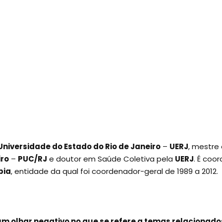
Universidade do Estado do Rio de Janeiro
–
UERJ
, mestre
iro
–
PUC/RJ
e doutor em Saúde Coletiva pela
UERJ
. É coo
bia
, entidade da qual foi coordenador-geral de 1989 a 2012.
m olhar negativo no que se refere a temas relacionados