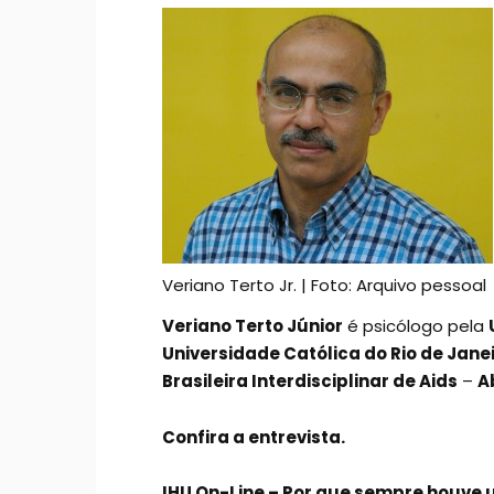
Veriano Terto Jr. | Foto: Arquivo pessoal
Veriano Terto Júnior
é psicólogo pela
Universidade Católica do Rio de Jane
Brasileira Interdisciplinar de Aids
–
A
Confira a entrevista.
IHU On-Line – Por que sempre houve u