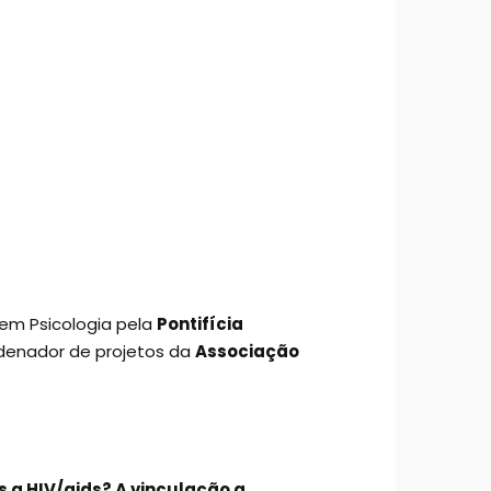
 em Psicologia pela
Pontifícia
rdenador de projetos da
Associação
 a HIV/aids? A vinculação a