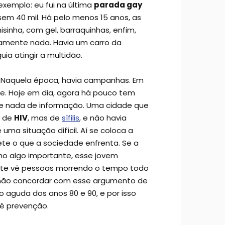
emplo: eu fui na última
parada gay
sem 40 mil. Há pelo menos 15 anos, as
inha, com gel, barraquinhas, enfim,
tamente nada. Havia um carro da
a atingir a multidão.
. Naquela época, havia campanhas. Em
de. Hoje em dia, agora há pouco tem
te nada de informação. Uma cidade que
ó de
HIV
, mas de
sífilis
, e não havia
é uma situação difícil. Aí se coloca a
te o que a sociedade enfrenta. Se a
o algo importante, esse jovem
nte vê pessoas morrendo o tempo todo
 a não concordar com esse argumento de
 aguda dos anos 80 e 90, e por isso
 é prevenção.