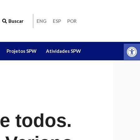
Buscar
ENG
ESP
POR
Ab
Projetos SPW
Atividades SPW
e todos.