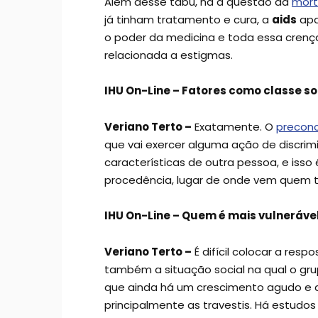
Além desse tabu, há a questão da
mor
já tinham tratamento e cura, a
aids
apa
o poder da medicina e toda essa crenç
relacionada a estigmas.
IHU On-Line – Fatores como classe so
Veriano Terto –
Exatamente. O
preconc
que vai exercer alguma ação de discri
características de outra pessoa, e isso 
procedência, lugar de onde vem quem 
IHU On-Line – Quem é mais vulneráve
Veriano Terto –
É difícil colocar a res
também a situação social na qual o gr
que ainda há um crescimento agudo e 
principalmente as travestis. Há estudos