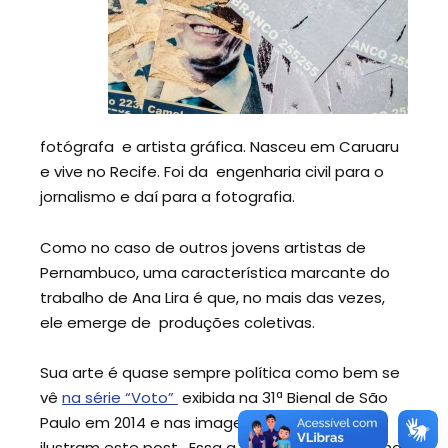
fotógrafa e
artista gráfica. Nasceu em Caruaru
e vive no
Recife. Foi
da
engenharia civil
para o
jornalismo
e daí para a fotografia.
Como no caso
de
outros jovens artistas
de
Pernambuco,
uma
característica marcante
do
trabalho de
Ana
Lira
é que
, no mais das vezes,
ele emerge de
produções
coletiv
as.
Sua arte é quase sempre
política como bem se
vê
na
série
“
Voto”
exibida
na 31ª
Bienal de São
Paulo
em 2014 e nas imagens
fotografias
que
ilustram
este
post.
Essa a segunda vez que Ana