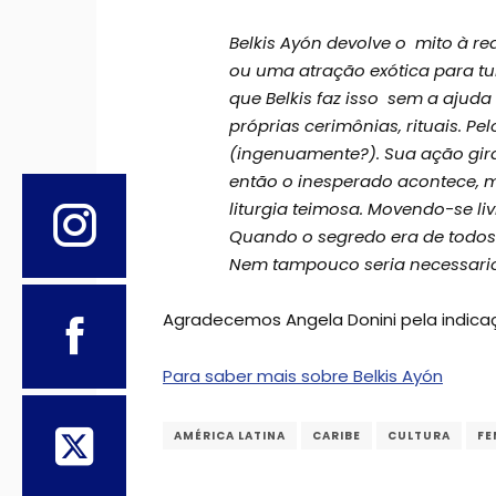
Belkis Ayón devolve o mito à re
ou uma atração exótica para tu
que Belkis faz isso sem a ajuda
próprias cerimônias, rituais.
Pel
(ingenuamente?). Sua ação gir
então o inesperado acontece, m
liturgia teimosa.
Movendo-se li
Quando o segredo era de todos
Nem tampouco seria necessario 
Agradecemos Angela Donini pela indica
Para saber mais sobre Belkis Ayón
AMÉRICA LATINA
CARIBE
CULTURA
FE