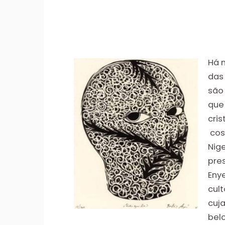
Há m
das
são
que
cris
cos
Nig
pre
Eny
cul
cuj
belo