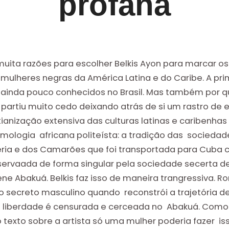
profana
uita razões para escolher Belkis Ayon para marcar os 
 mulheres negras da América Latina e do Caribe. A pri
 ainda pouco conhecidos no Brasil. Mas também por q
 partiu muito cedo deixando atrás de si um rastro d
tianização extensiva das culturas latinas e caribenhas
mologia africana politeísta: a tradição das sociedad
eria e dos Camarões que foi transportada para Cuba co
servaada de forma singular pela sociedade secerta d
ene Abakuá. Belkis faz isso de maneira trangressiva. 
to secreto masculino quando reconstrói a trajetória 
a liberdade é censurada e cerceada no Abakuá. Com
 texto sobre a artista só uma mulher poderia fazer iss