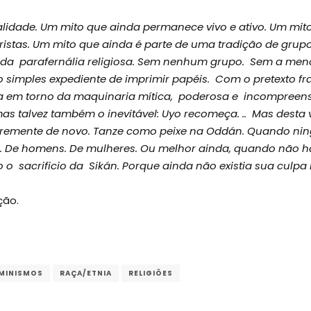
alidade.
Um mito que ainda permanece vivo e ativo. Um mit
ristas.
Um mito que ainda é parte de uma tradição de grup
 da parafernália religiosa. Sem n
enhum grupo.
Sem a meno
o simples expediente de imprimir papéis.
Com o pretexto fr
a em torno da maquinaria mítica, poderosa e incompreens
as talvez também o inevitável: Uyo recomeça. ..
Mas desta 
vremente de novo.
Tanze como peixe na Oddán.
Quando ning
. De homens. De m
ulheres.
Ou melhor ainda, quando não h
o sacrificio da Sikán. Porque ainda não existia sua culpa 
ção.
MINISMOS
RAÇA/ETNIA
RELIGIÕES