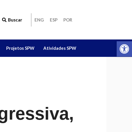
Buscar
ENG
ESP
POR
Ab
Projetos SPW
Atividades SPW
gressiva,