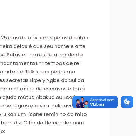
25 dias de ativismos pelos direitos
meira delas é que seu nome e arte
ue Belkis é uma estrela candente
e encantamento.Em tempos de re-
 a arte de Belkis recupera uma
es secretas Ekpe y Ngbe do Sul da
mo o tráfico de escravos e foi aí
e ajuda mútua Abakuá ou Ecorie
Rompe regras e revira pelo avesso um
de Sikán um ícone feminino do mito
o bem diz Orlando Hernandez num
o: