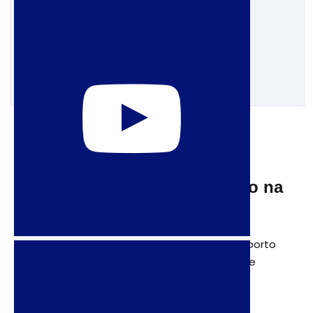
13 de outubro de 2011
O Dia de Luta pela
Descriminalização do Aborto na
América Latina e Caribe
O Dia de Luta pela Descriminalização do Aborto
na América Latina e Caribe A data de 28 de
setembro marca o Dia de Luta pela