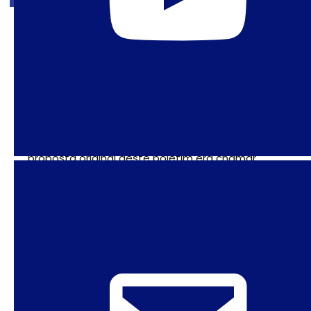
22 de abril de 2026
Sinais trocados: a política do
gênero em março de 2026
Desde algumas décadas, o mês de março é
quando se celebram os direitos das mulheres. A
proposta original deste boletim era chamar
atenção para sinais trocados e perturbadores
que observamos no tumultuado cenário de
março de 2026.
1
2
…
44
PRÓXIMO