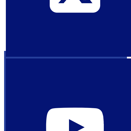
sobre o estado atual da política antigênero no
Brasil, com especial destaque para o papel
crescente das correntes feministas excludentes
de pessoas trans no contexto brasileiro.