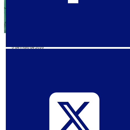
5 de maio de 2026
Os novos contornos da política
antigênero no Brasil: breve
informe
Este breve informe foi elaborado pela ANTRA-
SPW-NUH/UFMG para informar o público
internacional sobre estes desenvolvimentos,
que ocorreram imediatamente antes da
Conferência da ILGA LAC. Ele recapitula e
sintetiza os resultados de relatórios recentes