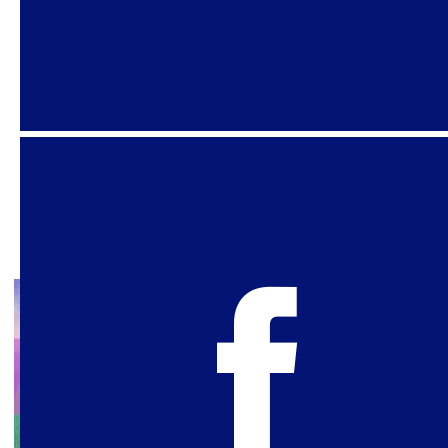
Ofensivas e Resistências”, trazemos
informações sobre as tentativas de impedir
travestis e transexuais acessarem banheiros
com segurança e dignidade. Também falamos
sobre o avanço das cotas para pessoas trans
em concursos públicos da Justiça do Trabalho e
as mobilizações de homens trans e pessoas
transmasculinas no Brasil.