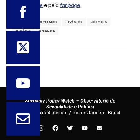
pelo
website
e pela
fanpage
.
CONSERVADORISMOS
HIV/AIDS
LGBTQIA
NIGÉRIA
UGANDA
Sexuality Policy Watch – Observatório de
Sexualidade e Política
admin@sxpolitics.org / Rio de Janeiro | Brasil