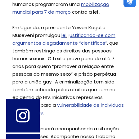
humanos programaram uma
mobilização
mundial para 7 de março
contra a lei .
Em Uganda, o presidente Yoweri Kaguta
Museveni promulgou
lei
,
justificando-se com
argumentos alegadamente “científicos”
, que
também restringe os direitos das pessoas
homossexuais. O texto prevê pena de até 7
anos para quem “promover a relação entre
pessoas do mesmo sexo” e prisão perpétua
para a união gay. A criminalização tem sido
também criticada pelos efeitos que tem na
epidemia do HIV. Iniciativas repressivas
contribuem para a
vulnerabilidade de indivíduos
gays ao vírus
.
O SPW continuará acompanhando a situação
nos dois países. Acompanhe nosso trabalho