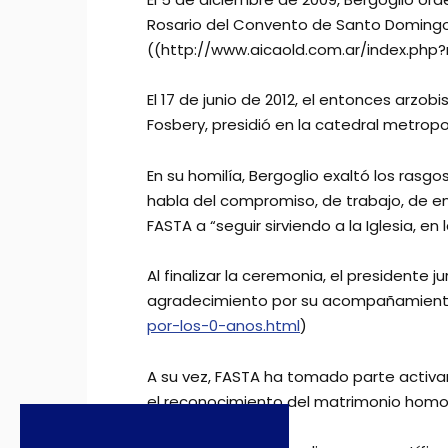
Rosario del Convento de Santo Domingo, 
((http://www.aicaold.com.ar/index.ph
El 17 de junio de 2012, el entonces arzo
Fosbery, presidió en la catedral metropo
En su homilía, Bergoglio exaltó los rasgo
habla del compromiso, de trabajo, de entr
FASTA a “seguir sirviendo a la Iglesia, en
Al finalizar la ceremonia, el presidente
agradecimiento por su acompañamiento 
por-los-0-anos.html
)
A su vez, FASTA ha tomado parte activ
el reconocimiento del matrimonio homo