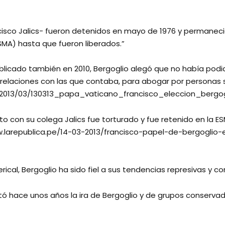
ancisco Jalics- fueron detenidos en mayo de 1976 y permanec
SMA) hasta que fueron liberados.”
publicado también en 2010, Bergoglio alegó que no había podido
 relaciones con las que contaba, para abogar por personas 
2013/03/130313_papa_vaticano_francisco_eleccion_bergogl
to con su colega Jalics fue torturado y fue retenido en la 
/www.larepublica.pe/14-03-2013/francisco-papel-de-bergogl
ical, Bergoglio ha sido fiel a sus tendencias represivas y c
sató hace unos años la ira de Bergoglio y de grupos conser