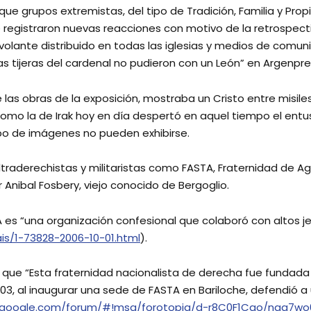
 que grupos extremistas, del tipo de Tradición, Familia y Pro
se registraron nuevas reacciones con motivo de la retrospect
olante distribuido en todas las iglesias y medios de comunic
adas tijeras del cardenal no pudieron con un León” en Argenpr
 de las obras de la exposición, mostraba un Cristo entre misi
como la de Irak hoy en día despertó en aquel tiempo el en
ipo de imágenes no pueden exhibirse.
ltraderechistas y militaristas como FASTA, Fraternidad de 
Anibal Fosbery, viejo conocido de Bergoglio.
es “una organización confesional que colaboró con altos jef
ais/1-73828-2006-10-01.html
).
ue “Esta fraternidad nacionalista de derecha fue fundada 
2003, al inaugurar una sede de FASTA en Bariloche, defendió a 
s.google.com/forum/#!msg/forotopia/d-r8C0F1Cgo/naq7wo