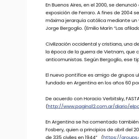
En Buenos Aires, en el 2000, se denunció
exposición de Ferraro. A fines de 2004 
máxima jerarquía católica mediante un v
Jorge Bergoglio. (Emilio Marín “Las afil
Civilización occidental y cristiana, una
la época de la guerra de Vietnam, que 
anticomunistas. Según Bergoglio, ese t
El nuevo pontífice es amigo de grupos u
fundado en Argentina en los años 60 por 
De acuerdo con Horacio Verbitsky, FASTA 
(
http://www.pagina12.com.ar/diario/elp
En Argentina se ha comentado también q
Fosbery, quien a principios de abril del 
de 335 civiles en 1944” (
https://group