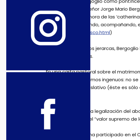
La elección de Bergoglio como pontífice
y recordado monseñor Jorge Mario Bergog
los sacerdotes y ahora de las ‘catherina
nos sigue escuchando, acompañando, e
eleccion-de-francisco.html
)
Como muchos otros jerarcas, Bergoglio 
gobierno de su país.
En una carta pastoral sobre el matrimon
manifestó: “No seamos ingenuos: no se tr
mero proyecto legislativo (éste es sólo
los hijos de Dios”.
Bergoglio rechaza la legalización del abo
hipocresía habla del “valor supremo de la
El actual pontífice ha participado en el