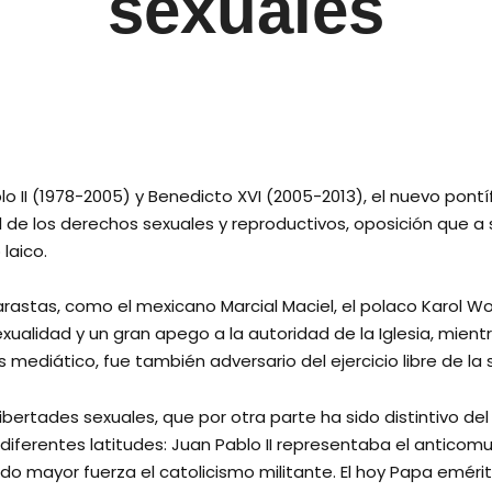
sexuales
o II (1978-2005) y Benedicto XVI (2005-2013), el nuevo pontíf
l de los derechos sexuales y reproductivos, oposición que 
laico.
astas, como el mexicano Marcial Maciel, el polaco Karol Woj
sexualidad y un gran apego a la autoridad de la Iglesia, mien
diático, fue también adversario del ejercicio libre de la 
rtades sexuales, que por otra parte ha sido distintivo del ca
diferentes latitudes: Juan Pablo II representaba el anticom
do mayor fuerza el catolicismo militante. El hoy Papa emérit