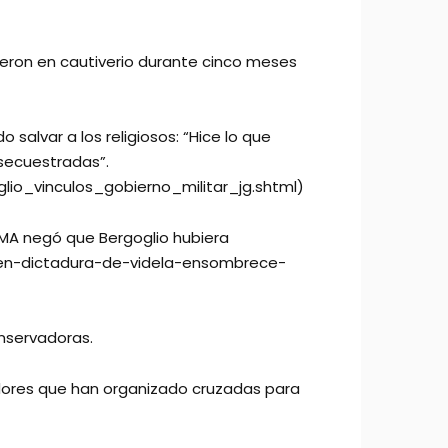
ieron en cautiverio durante cinco meses
 salvar a los religiosos: “Hice lo que
secuestradas”.
io_vinculos_gobierno_militar_jg.shtml)
ESMA negó que Bergoglio hubiera
io-en-dictadura-de-videla-ensombrece-
onservadoras.
vadores que han organizado cruzadas para