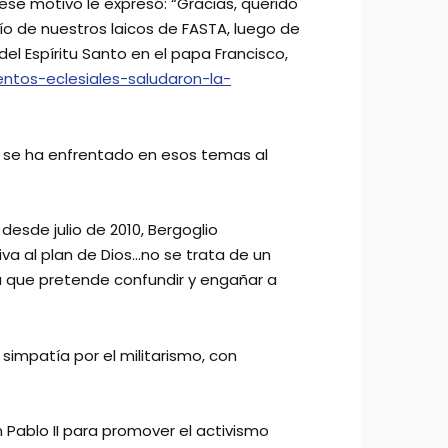
ese motivo le expresó: “Gracias, querido
o de nuestros laicos de FASTA, luego de
el Espíritu Santo en el papa Francisco,
entos-eclesiales-saludaron-la-
 se ha enfrentado en esos temas al
esde julio de 2010, Bergoglio
iva al plan de Dios…no se trata de un
ra que pretende confundir y engañar a
 simpatía por el militarismo, con
n Pablo II para promover el activismo