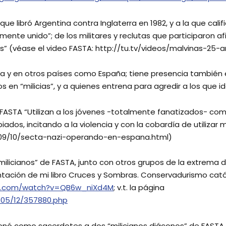
 que libró Argentina contra Inglaterra en 1982, y a la que cal
mente unido”; de los militares y reclutas que participaron af
os” (véase el video FASTA: http://tu.tv/videos/malvinas-25-
a y en otros países como España; tiene presencia también en
en “milicias”, y a quienes entrena para agredir a los que id
FASTA “Utilizan a los jóvenes -totalmente fanatizados- com
iados, incitando a la violencia y con la cobardía de utilizar
09/10/secta-nazi-operando-en-espana.html)
“milicianos” de FASTA, junto con otros grupos de la extrema
tación de mi libro Cruces y Sombras. Conservadurismo catól
be.com/watch?v=QB6w_niXd4M
; v.t. la página
005/12/357880.php
denó como sacerdotes a dos “milicianos diáconos” de FASTA, 