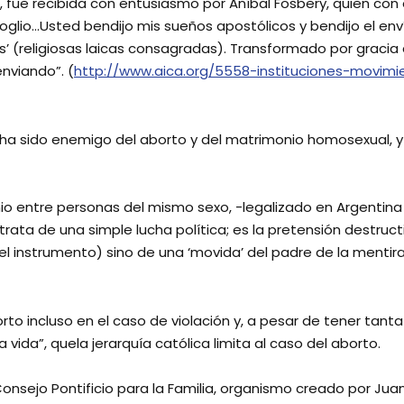
, fue recibida con entusiasmo por Aníbal Fosbery, quien con 
lio…Usted bendijo mis sueños apostólicos y bendijo el enví
s’ (religiosas laicas consagradas). Transformado por gracia d
nviando”. (
http://www.aica.org/5558-instituciones-movimi
ha sido enemigo del aborto y del matrimonio homosexual, y
io entre personas del mismo sexo, -legalizado en Argentina d
ata de una simple lucha política; es la pretensión destruct
 el instrumento) sino de una ‘movida’ del padre de la menti
rto incluso en el caso de violación y, a pesar de tener tanta
 vida”, quela jerarquía católica limita al caso del aborto.
 Consejo Pontificio para la Familia, organismo creado por Jua