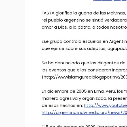
FASTA glorifica la guerra de las Malvinas,
“el pueblo argentino se sintió verdadera
amor a Dios, a la patria, a todos nosotr
Ese grupo controla escuelas en Argentin
que ejerce sobre sus adeptos, agrupados 
Se ha denunciado que los dirigentes de 
los eventos que ellos consideran inaprop
(http://wwwislamgurea.blogspot.mx/20
En diciembre de 2005,en Lima, Perú, los 
manera agresiva y organizada, la presen
de esos hechos en:
http://www.youtu
http://argentina.indymedia.org/news/2
El 5 de diciembre de 2009, Bergoglio or