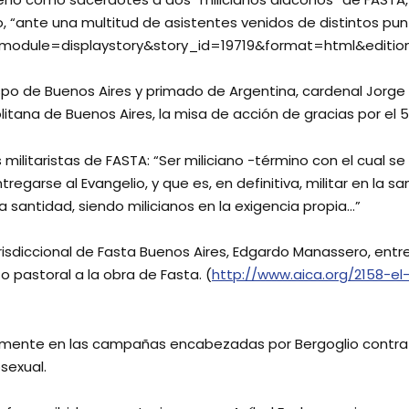
“ante una multitud de asistentes venidos de distintos punto
p?module=displaystory&story_id=19719&format=html&editio
bispo de Buenos Aires y primado de Argentina, cardenal Jorge 
litana de Buenos Aires, la misa de acción de gracias por el 
s militaristas de FASTA: “Ser miliciano -término con el cual 
egarse al Evangelio, y que es, en definitiva, militar en la s
 la santidad, siendo milicianos en la exigencia propia…”
 jurisdiccional de Fasta Buenos Aires, Edgardo Manassero, ent
pastoral a la obra de Fasta. (
http://www.aica.org/2158-el
amente en las campañas encabezadas por Bergoglio contra l
sexual.