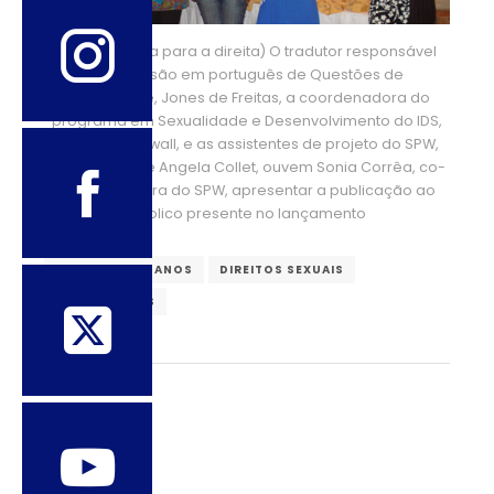
(Da esquerda para a direita) O tradutor responsável
pela versão em português de Questões de
Sexualidade, Jones de Freitas, a coordenadora do
programa em Sexualidade e Desenvolvimento do IDS,
Andrea Cornwall, e as assistentes de projeto do SPW,
Marina Maria e Angela Collet, ouvem Sonia Corrêa, co-
coordenadora do SPW, apresentar a publicação ao
público presente no lançamento
DIREITOS HUMANOS
DIREITOS SEXUAIS
SEXUALIDADES