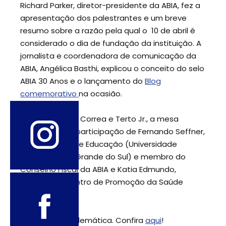
Richard Parker, diretor-presidente da ABIA, fez a
apresentação dos palestrantes e um breve
resumo sobre a razão pela qual o 10 de abril é
considerado o dia de fundação da instituição. A
jornalista e coordenadora de comunicação da
ABIA, Angélica Basthi, explicou o conceito do selo
ABIA 30 Anos e o lançamento do
Blog
comemorativo
na ocasião.
Além de Parker, Correa e Terto Jr., a mesa
contou com a participação de Fernando Seffner,
da Faculdade de Educação (Universidade
Federal do Rio Grande do Sul) e membro do
Conselho Fiscal da ABIA e Katia Edmundo,
diretora do Centro de Promoção da Saúde
(CEDAPS).
A noite foi emblemática. Confira
aqui
!