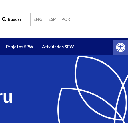
Buscar
ENG
ESP
POR
Ab
Projetos SPW
Atividades SPW
ru