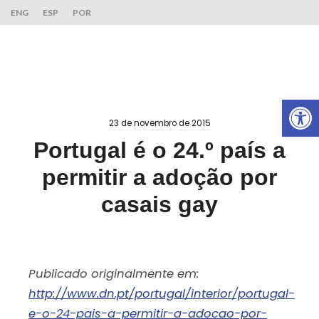
ENG
ESP
POR
Ab
23 de novembro de 2015
Portugal é o 24.º país a
permitir a adoção por
casais gay
Publicado originalmente em:
http://www.dn.pt/portugal/interior/portugal-
e-o-24-pais-a-permitir-a-adocao-por-