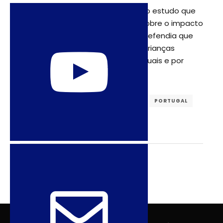
A própria Ordem dos Psicólogos no estudo que
fez, em 2013, para o Parlamento sobre o impacto
da adoção gay para as crianças defendia que
não existem diferenças entre as crianças
educadas por famílias heterossexuais e por
famílias homossexuais.
DIREITOS REPRODUTIVOS
LGBTQIA
PORTUGAL
SEXUALIDADE