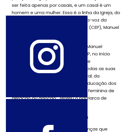
ser feita apenas por casais, e um casal é um
homem e uma mulher. Essa é a linha da Igreja, do
patriarca e do Papa”, frisou o porta-voz da
Conferência Episcopal Portuguesa (CEP), Manuel
Barbosa.
Remetendo para o discurso de D. Manuel
Clemente na última reunião da CEP, no início
deste mês. “Trata-se, em suma, de
salvaguardar a vida humana em todas as suas
fases, da conceção à morte natural; da
valorização da vida familiar e da educação dos
filhos, com referência masculina e feminina de
geração ou adoção”, referiu o patriarca de
Lisboa.
Sem diferença para as crianças
Do ponto de vista da vida das crianças que