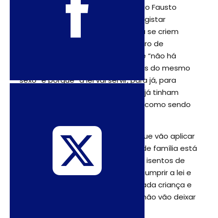
esperam ser adotadas, o sociólogo Fausto
Amaro acredita que não se vão registar
mudanças significativas – embora se criem
condições para aumentar o número de
adoções. Em primeiro lugar porque “não há
muitos casamentos entre pessoas do mesmo
sexo” e porque “a lei vai servir, para já, para
legitimar situações de casais que já tinham
filhos mas a lei não os reconhecia como sendo
dos dois”.
Do lado dos serviços de adoção que vão aplicar
a lei, o especialista em questões de família está
confiante: “Os técnicos não estão isentos de
preconceitos, mas estão lá para cumprir a lei e
encontrar a melhor família para cada criança e
se for uma família homoparental não vão deixar
de o fazer.”