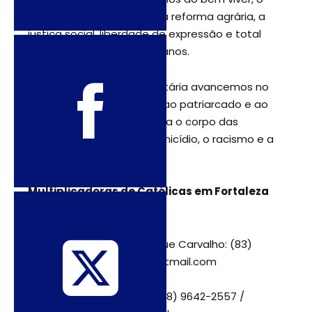
respeito ao Estado Laico, a reforma agrária, a
justiça social, liberdade de expressão e total
respeito aos direitos humanos.
Unidas numa sintonia libertária avancemos no
combate ao capitalismo, ao patriarcado e ao
machismo que mercantiliza o corpo das
mulheres, sustenta o feminicídio, o racismo e a
feminização da pobreza!
Multiplicadoras de Católicas em Fortaleza
para entrevistas:
Neudenis Maria Albuquerque Carvalho: (83)
9660-2420 / neudenis@hotmail.com
Liliane de Carvalho Silva: (88) 9642-2557 /