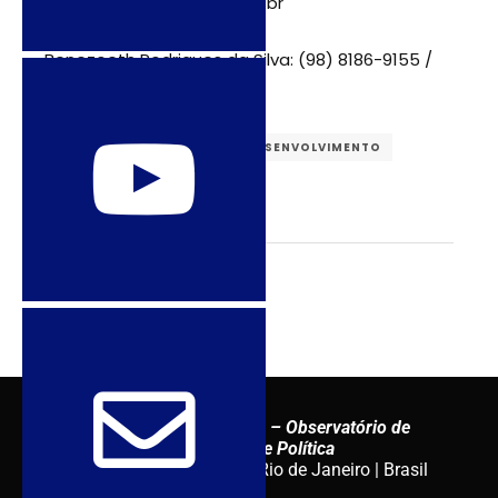
lilafeminismo@yahoo.com.br
Benezoeth Rodrigues da Silva: (98) 8186-9155 /
zoethmix@yahoo.com.br
BRICS
CATOLICISMO
DESENVOLVIMENTO
RELIGIÕES
Sexuality Policy Watch – Observatório de
Sexualidade e Política
admin@sxpolitics.org / Rio de Janeiro | Brasil