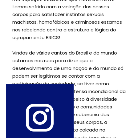
temos sofrido com a violação dos nossos
corpos para satisfazer instintos sexuais
machistas, homofóbicos e criminosos estamos
nos rebelando contra a estrutura e lógica do
agrupamento BRICS!
Vindas de vários cantos do Brasil e do mundo
estamos nas ruas para dizer que o
desenvolvimento de uma nação e do mundo só
podem ser legítimos se contar com a
participação da sociedade, se tiver como
finalidade verdadeira, a defensa incondicional da
dignidade humana, do respeito à diversidade
étnica e cultural dos povos e comunidades
tradicionais, da liberdade e soberania das
mulheres sobre sua vida e seus corpos, a
sustentabilidade do planeta calcada na
agroecologia e nos princípios do bem viver, o