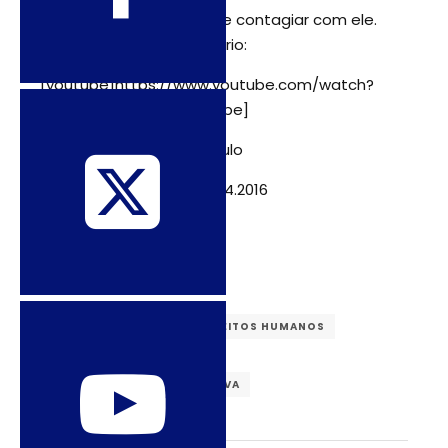
amor. É impossível não se contagiar com ele.
Assistam ao documentário:
[youtube]https://www.youtube.com/watch?
v=m8tOpS515dA[/youtube]
Veículo: Folha da São Paulo
Data de publicação: 20.04.2016
DIREITO AO ABORTO
DIREITOS HUMANOS
DIREITOS REPRODUTIVOS
SAÚDE SEXUAL E REPRODUTIVA