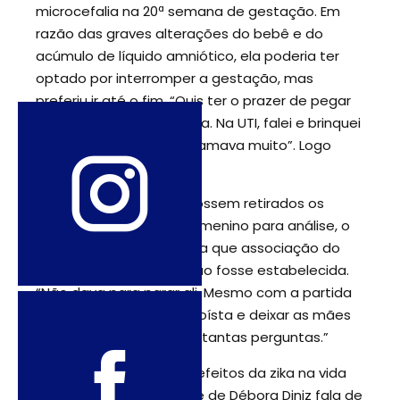
microcefalia na 20ª semana de gestação. Em
razão das graves alterações do bebê e do
acúmulo de líquido amniótico, ela poderia ter
optado por interromper a gestação, mas
preferiu ir até o fim. “Quis ter o prazer de pegar
meu filho uma vez na vida. Na UTI, falei e brinquei
com ele, disse que eu o amava muito”. Logo
depois, o bebê morreu.
Gessica autorizou que fossem retirados os
órgãos e as vísceras do menino para análise, o
que foi fundamental para que associação do
vírus com a má-formação fosse estabelecida.
“Não dava para parar ali. Mesmo com a partida
dele, não poderia ser egoísta e deixar as mães
sem resposta diante de tantas perguntas.”
Mais do que mostrar os efeitos da zika na vida
das personagens, o filme de Débora Diniz fala de