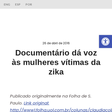
ENG
ESP
POR
Ab
26 de abril de 2016
Documentário dá voz
às mulheres vítimas da
zika
Publicado originalmente na Folha de S.
Paulo.
Link original:
http://www1.folha.uol.com.br/colunas/claudiacol