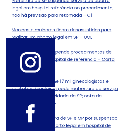
Prefeitura de SP suspende serviço de aborto
legal em hospital referência no procedimento;
não há previsão para retomada – G1
Meninas e mulheres ficam desassistidas para
realizar um aborto legal em SP – UOL
Prefeitura de SP suspende procedimentos de
aborto legal em hospital de referência – Carta
Capital
Federação que reúne 17 mil ginecologistas e
obstetras brasileiros pede reabertura do serviço
de aborto legal na cidade de SP; nota de
repúdio – Viomundo
PSOL cobra Prefeitura de SP e MP por suspensão
de realização de aborto legal em hospital de