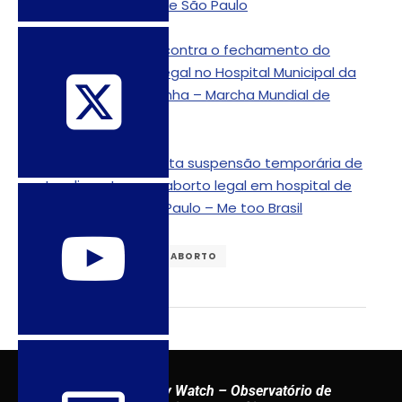
referência – Folha de São Paulo
Nota da MMM – SP contra o fechamento do
serviço de aborto legal no Hospital Municipal da
Vila Nova Cachoeirinha – Marcha Mundial de
Mulheres
Me Too Brasil lamenta suspensão temporária de
atendimento para aborto legal em hospital de
referência em São Paulo – Me too Brasil
BRASIL
DIREITO AO ABORTO
Sexuality Policy Watch – Observatório de