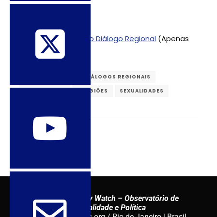
>> Veja a agenda do Diálogo Regional
(Apenas
em espanhol)
AMÉRICA LATINA
DIÁLOGOS REGIONAIS
GEOPOLÍTICA
RELIGIÕES
SEXUALIDADES
Sexuality Policy Watch – Observatório de
Sexualidade e Política
admin@sxpolitics.org / Rio de Janeiro | Brasil