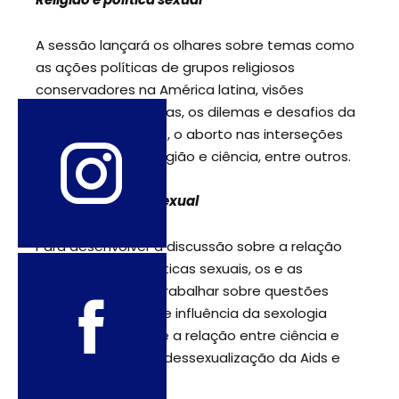
A sessão lançará os olhares sobre temas como
as ações políticas de grupos religiosos
conservadores na América latina, visões
religiosas alternativas, os dilemas e desafios da
laicidade do Estado, o aborto nas interseções
ambíguas entre religião e ciência, entre outros.
Ciência e política sexual
Para desenvolver a discussão sobre a relação
entre ciência e políticas sexuais, os e as
participantes vão trabalhar sobre questões
como a relevância e influência da sexologia
sobre as políticas, e a relação entre ciência e
pessoas intersexo, dessexualização da Aids e
produtos sexuais.