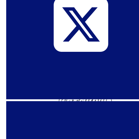
La derecha quiere exterminar a
las personas trans. Los
liberales están ayudando.
Publicado en The Nation Tras el asesinato de
Charlie Kirk, el movimiento conservador ha
acelerado su guerra contra las personas trans. Y
demasiados demócratas centristas