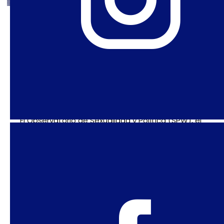
13 de noviembre de 2025
«Fronteiras Borradas» mapeia
el ecosistema de feminismos
esencialistas y su relación con
el campo antigénero
El Observatorio de Sexualidad y Política (SPW), el
Núcleo de Derechos Humanos y Ciudadanía
LGBT+ de la Universidad Federal de Minas Gerais
(NUH/UFMG) y la Asociación Nacional de
Travestis y Transexuales (ANTRA) publican el
informe de investigación «Fronteras borradas:
Movimientos Feministas y de Mujeres y Política
Antigénero en Brasil», que también cuenta con el
apoyo de Ação Educativa, Cladem Brasil, Criola,