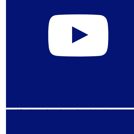
29 de septiembre de 2025
Reflexión dominical:
Enfrentarse a la tiranía
Publicado en Substack Tras el asesinato de
Charlie Kirk, el movimiento conservador ha
acelerado su guerra contra las personas trans. Y
demasiados demócratas centristas han