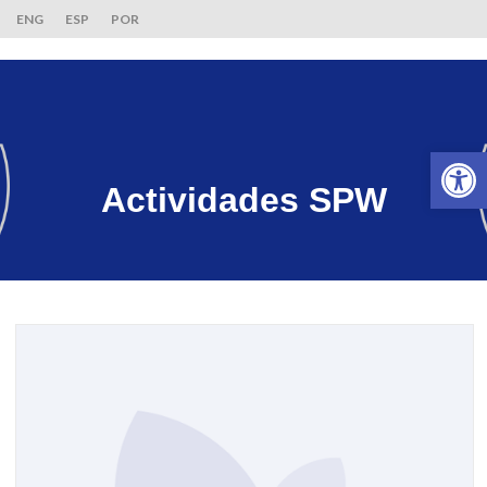
ENG
ESP
POR
Ab
Actividades SPW