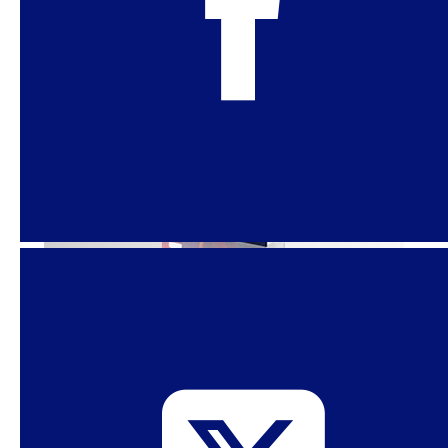
7 de diciembre de 2020
Lanzamiento “Derechos en
riesgos en América Latina”
Nos complace invitarles al lanzamiento del
libro “Derechos en riesgo en América Latina. 11