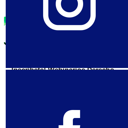
17 de marzo de 2021
Inscríbete! Webinarios Derecho
al Aborto en Argentina
La legalización del aborto en Argentina es el
resultado de un largo proceso, articulado entre
diferentes movimientos sociales, además del
feminista. Para rehacer este recorrido